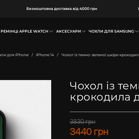
Безкоштовна доставка від 4000 грн
РЕМІНЦІ APPLE WATCH
АКСЕСУАРИ
ЧОХЛИ ДЛЯ SAMSUNG
хли для iPhone
/
iPhone 14
/
Чохол із темно-зеленої шкіри крокодил
Чохол із те
крокодила д
3830
грн
3440
грн