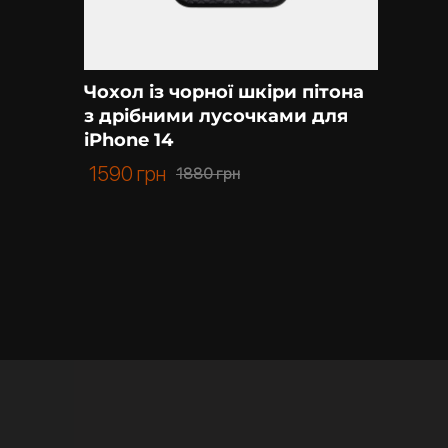
Чохол із чорної шкіри пітона
з дрібними лусочками для
iPhone 14
1590
грн
1880
грн