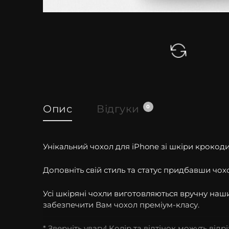
Опис
Відгуки
0
Унікальний чохол для iPhone зі шкіри крокодил
Доповніть свій стиль та статус придбавши чох
Усі шкіряні чохли виготовляються вручну на
забезпечити Вам чохол преміум-класу.
* Зверніть увагу! Колір та відтінок можуть від