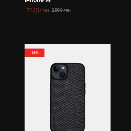
iPhone 14
2270
грн
2550
грн
-15%