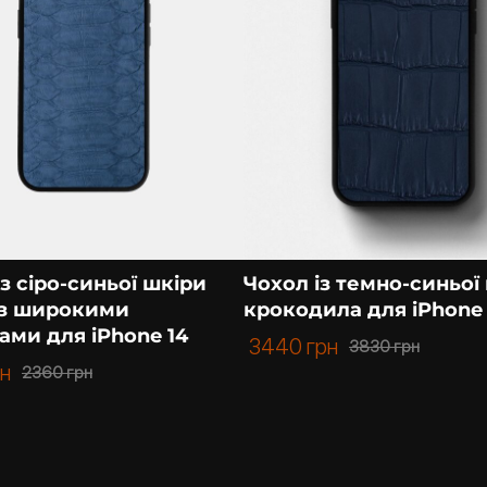
з сіро-синьої шкіри
Чохол із темно-синьої
 з широкими
крокодила для iPhone 
ами для iPhone 14
3440
грн
3830
грн
рн
2360
грн