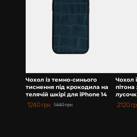
приємно.
Чохол із темно-синього
Чохол і
тиснення під крокодила на
пітона
телячій шкірі для iPhone 14
лусочк
1240
грн
2120
г
1440
грн