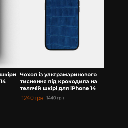
 шкіри
Чохол із ультрамаринового
14
тиснення під крокодила на
телячій шкірі для iPhone 14
1240
грн
1440
грн