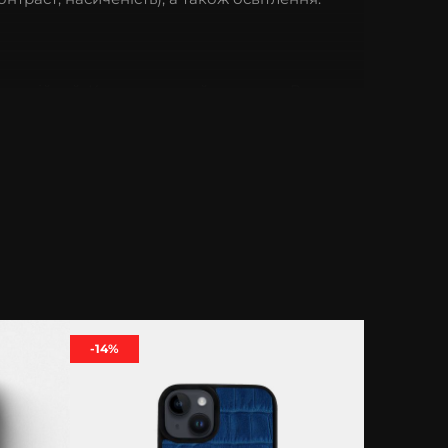
носостійкий. Купивши такий аксесуар, Ви
 лише отримувати компліменти стосовно
уру. Унікальність чохла полягає у тому, що
ною. Окрім того Ви маєте можливість обрати
-14%
ибір елітні чохли для iPhone не тільки з
чохол на Айфон у нас – завжди вигідно та