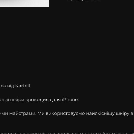
а від Kartell.
ол зі шкіри крокодила для iPhone.
шими майстрами. Ми використовуємо найякіснішу шкіру 
різнятися залежно від налаштувань монітора (яскравість, к