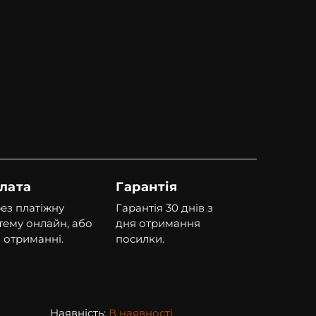
лата
Гарантія
ез платіжну
Гарантія 30 днів з
тему онлайн, або
дня отримання
 отриманні.
посилки.
Наявність:
В наявності