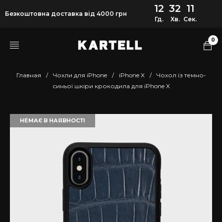
12
32
11
Безкоштовна доставка від 4000 грн
Гд.
Хв.
Сек.
0
Главная
/
Чохли для iPhone
/
iPhone X
/
Чохол із темно-
синьої шкіри крокодила для iPhone X
НЕМАЄ В НАЯВНОСТІ