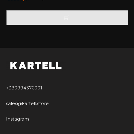
Купити чохол на Айфон у нас – завжди вигідно та
приємно.
+380994376001
sales@kartell.store
Instagram