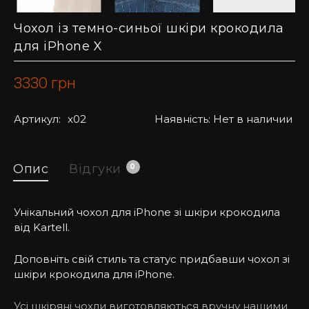
Чохол із темно-синьої шкіри крокодила
для iPhone X
3330
грн
Артикул:
x02
Наявність:
Нет в наличии
Опис
Відгуки
0
Унікальний чохол для iPhone зі шкіри крокодила
від Kartell.
Доповніть свій стиль та статус придбавши чохол зі
шкіри крокодила для iPhone.
Усі шкіряні чохли виготовляються вручну нашими