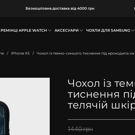
Безкоштовна доставка від 4000 грн
РЕМІНЦІ APPLE WATCH
АКСЕСУАРИ
ЧОХЛИ ДЛЯ SAMSUNG
ne
/
iPhone XS
/
Чохол із темно-синього тиснення під крокодила на 
Чохол із те
тиснення пі
телячій шкір
1440
грн