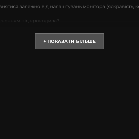
різнятися залежно від налаштувань монітора (яскравість, к
тисненням під крокодила?
бує великих витрат. Купивши такий аксесуар, Ви можете 
+ ПОКАЗАТИ БІЛЬШЕ
 із софт тач покриттям, має преміум якість, міцний та з
асправді натуральний матеріал завжди лягає по-різному
tell допоможе підібрати потрібну модель. Пропонуємо на 
задоволенням проконсультуємо Вас з усіх питань.