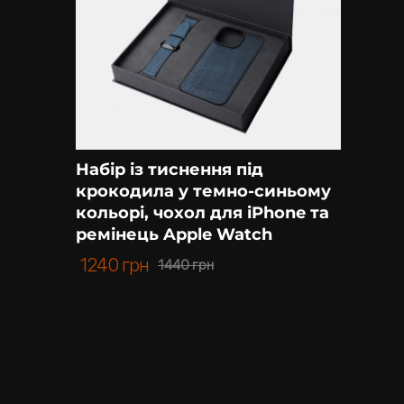
Купити чохол на Айфон у нас – завжди вигідн
Набір із тиснення під
крокодила у темно-синьому
кольорі, чохол для iPhone та
ремінець Apple Watch
1240
грн
1440
грн