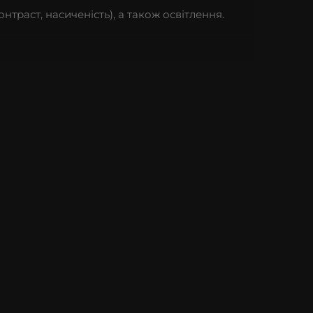
онтраст, насиченість), а також освітлення.
бути спокійними за Ваш смартфон навіть під
носостійкий за рахунок комплектуючих. Теляча
, тому текстура малюнка на кожному
вибір елітні чохли для iPhone з різних