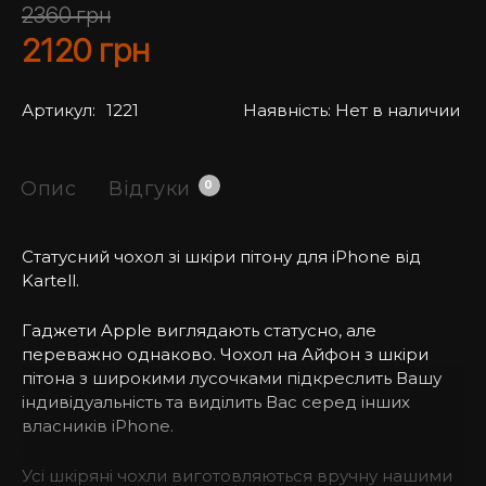
2360
грн
2120
грн
Артикул:
1221
Наявність:
Нет в наличии
Опис
Відгуки
0
Статусний чохол зі шкіри пітону для iPhone від
Kartell.
Гаджети Apple виглядають статусно, але
переважно однаково. Чохол на Айфон з шкіри
пітона з широкими лусочками підкреслить Вашу
індивідуальність та виділить Вас серед інших
власників iPhone.
Усі шкіряні чохли виготовляються вручну нашими