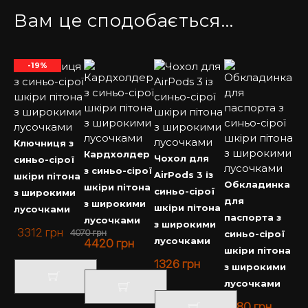
Вам це сподобається…
-19%
Ключниця з
Кардхолдер
Чохол для
синьо-сірої
з синьо-сірої
AirPods 3 із
шкіри пітона
Обкладинка
шкіри пітона
синьо-сірої
з широкими
для
з широкими
шкіри пітона
лусочками
паспорта з
лусочками
з широкими
3312
грн
4070
грн
синьо-сірої
лусочками
4420
грн
шкіри пітона
1326
грн
з широкими
лусочками
4180
грн