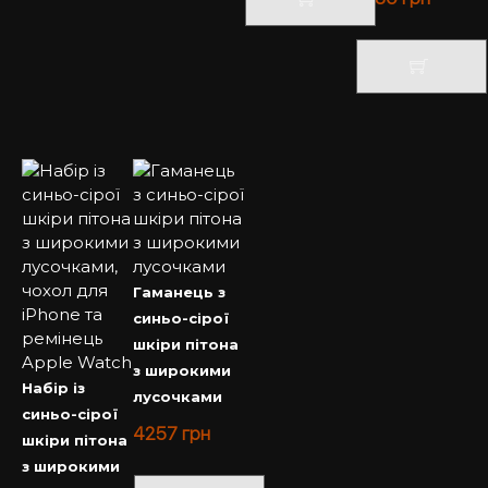
Гаманець з
синьо-сірої
шкіри пітона
з широкими
Набір із
лусочками
синьо-сірої
4257
грн
шкіри пітона
з широкими