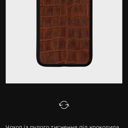
Чохол із рудого тиснення під крокодила