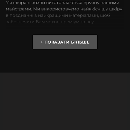
Усі шкіряні чохли виготовляються вручну нашими
майстрами. Ми використовуємо найякіснішу шкіру
в поєднанні з найкращими матеріалами, щоб
забезпечити Вам чохол преміум-класу.
* Зверніть увагу! Колір та відтінок можуть
відрізнятися залежно від налаштувань монітора
+ ПОКАЗАТИ БІЛЬШЕ
(яскравість, контраст, насиченість), а також
освітлення.
Чому варто обрати чохол із телячої шкіри з
тисненням під крокодила?
Такий тип шкіри виглядає якісно та не потребує
великих витрат. Купивши такий аксесуар, Ви
можете бути спокійними за Ваш смартфон навіть
під час випадкових падінь.
Якісні матеріали преміум-класу.