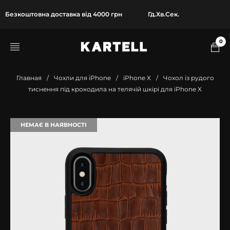
Безкоштовна доставка від 4000 грн
Гд.
Хв.
Сек.
0
Главная
/
Чохли для iPhone
/
iPhone X
/
Чохол із рудого
тиснення під крокодила на телячій шкірі для iPhone X
НЕМАЄ В НАЯВНОСТІ