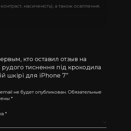
контраст, насиченість), а також освітлення.
 бути спокійними за Ваш смартфон навіть під
ервым, кто оставил отзыв на
зносостійкий за рахунок комплектуючих.
з рудого тиснення під крокодила
о-різному, тому текстура малюнка на кожному
ій шкірі для iPhone 7”
email не будет опубликован.
Обязательные
чены
*
 вибір елітні чохли для iPhone з різних
ка
*