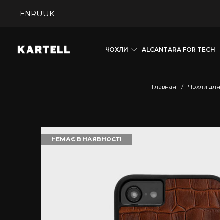
EN
RU
UK
ЧОХЛИ
ALCANTARA FOR TECH
Главная
/
Чохли для
НЕМАЄ В НАЯВНОСТІ