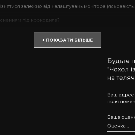
дрізнятися залежно від налаштувань монітора (яскравість, 
тисненням під крокодила?
бує великих витрат. Купивши такий аксесуар, Ви можете
+ ПОКАЗАТИ БІЛЬШЕ
Будьте п
 із софт тач покриттям, має преміум якість, міцний та 
“Чохол і
робах. Насправді натуральний матеріал завжди лягає п
на теляч
Ваш адрес 
поля поме
tell допоможе підібрати потрібну модель. Пропонуємо на
Ваша оцен
задоволенням проконсультуємо Вас з усіх питань.