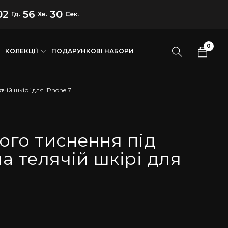
02
56
29
Гд.
Хв.
Сек.
0
КОЛЕКЦІЇ
ПОДАРУНКОВІ НАБОРИ
чій шкірі для iPhone 7
дого тиснення під
а телячій шкірі для