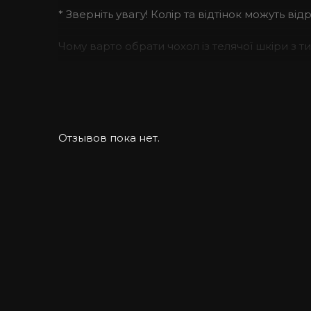
* Зверніть увагу! Колір та відтінок можуть ві
Чому варто обрати чохол із телячої шкіри з 
Такий тип шкіри виглядає якісно та не потре
час випадкових падінь.
Якісні матеріали преміум-класу.
Отзывов пока нет.
Чохол ручної роботи з протиударного силікону
Теляча шкіра здається однаковою на всіх ви
шкіряному чохлі для iPhone відрізняється.
Як підібрати чохол на iPhone?
Якщо Ви шукаєте якісний чохол зі шкіри – Kar
екзотичних матеріалів.
Ми цінуємо кожного нашого клієнта, тому із 