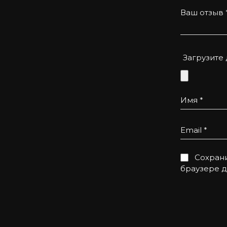
Ваш отзыв
о та приємно.
Загрузите
Имя
*
Email
*
Сохрани
браузере 