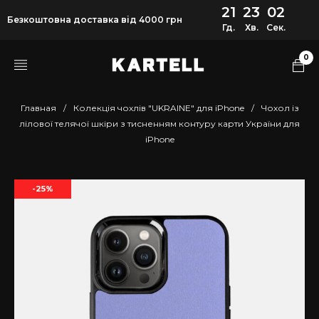
21
23
02
Безкоштовна доставка від 4000 грн
Гд.
Хв.
Сек.
0
Главная
/
Колекція чохлів "UKRAINE" для iPhone
/
Чохол із
лілової телячої шкіри з тисненням контуру карти України для
iPhone
-25%