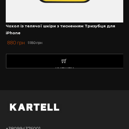
картою України, чохол з тисненням Російський
корабель, чохол з тисненням HOME, чохол з
тисненням Ukraine, чохол з тисненням привид
Києва, чохол Україна, чохол з тисненням
Чохол із телячої шкіри з тисненням Тризубця для
Батьківщина Мати, чохол з Тризубом, чохол ЗСУ,
iPhone
чохол з тисненням СЗГ ЗСУ.
880
грн
1180
грн
Якщо Ви шукаєте якісний чохол зі шкіри та не
можете обрати дизайн – Kartell допоможе
підібрати потрібну модель. Ми цінуємо кожного
нашого клієнта, тому із задоволенням
КУПИТИ
проконсультуємо Вас з усіх питань.
Купити чохол у нас – завжди вигідно та приємно
+380994376001