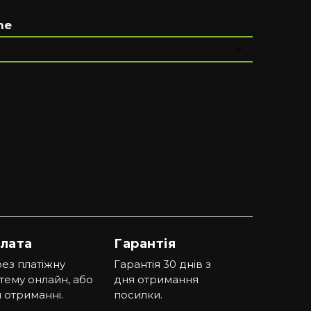
ne
лата
Гарантія
ез платіжну
Гарантія 30 днів з
тему онлайн, або
дня отримання
 отриманні.
посилки.