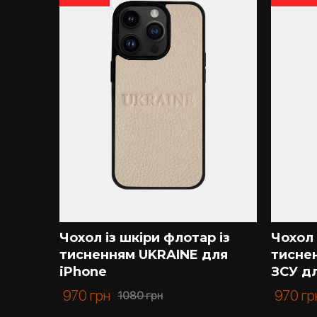
Чохол на телефон з патріотичним тисненням м
картою України, чохол з тисненням Російськ
чохол Україна, чохол з тисненням Батьківщин
Якщо Ви шукаєте якісний чохол зі шкіри та 
клієнта, тому із задоволенням проконсультуєм
Купити чохол у нас – завжди вигідно та приє
и з
Чохол із шкіри флотар із
Чохол 
для
тисненням UKRAINE для
тисне
iPhone
ЗСУ д
970
грн
970
гр
1080
грн