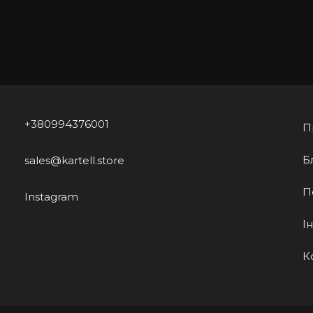
+380994376001
П
Б
sales@kartell.store
П
Instagram
І
К