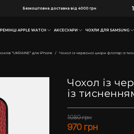
Безкоштовна доставка від 4000 грн
РЕМІНЦІ APPLE WATCH
АКСЕСУАРИ
ЧОХЛИ ДЛЯ SAMSUNG
чохлів "UKRAINE" для iPhone
/
Чохол із червоної шкіри флотар із тис
Чохол із че
із тиснення
1080
грн
970
грн