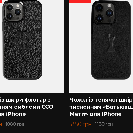
ожливий у таких варіантах: чохол з тисненням Гербу Укр
ий корабель, чохол з тисненням HOME, чохол з тиснення
а Мати, чохол з Тризубом, чохол ЗСУ, чохол з тисненням
не можете обрати дизайн – Kartell допоможе підібрати 
о Вас з усіх питань.
мно.
із шкіри флотар з
Чохол із телячої шкір
нням емблеми ССО
тисненням «Батьків
ля iPhone
Мати» для iPhone
н
880
грн
1080
грн
1180
грн