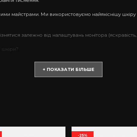
ріанти тиснення.
ашими майстрами. Ми використовуємо найякіснішу шкіру
дрізнятися залежно від налаштувань монітора (яскравість, 
ї шкіри?
. З таким аксесуаром Ви не переживатимете, якщо девай
+ ПОКАЗАТИ БІЛЬШЕ
ин та сколів.
кремих видів сировини, у тому числі і теляча шкіра. Ма
реміум якість, міцний та зносостійкий. Оскільки аксесу
-25%