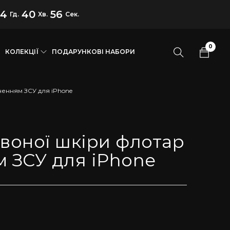
14
40
55
Гд.
Хв.
Сек.
0
КОЛЕКЦІЇ
ПОДАРУНКОВІ НАБОРИ
ненням ЗСУ для iPhone
рвоної шкіри флотар
м ЗСУ для iPhone