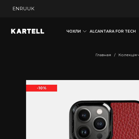
EN
RU
UK
ЧОХЛИ
ALCANTARA FOR TECH
Главная
/
Колекція 
-10%