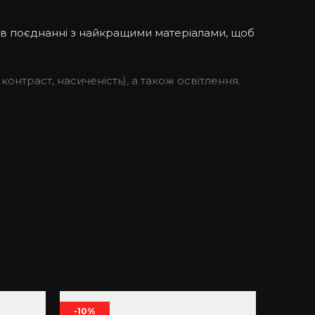
 в поєднанні з найкращими матеріалами, щоб
контраст, насиченість), а також освітлення.
с випаде з рук. При випадкових ударах
теріал має матову зернисту структуру, через
ар з натуральної шкіри, – чохол завжди
-10%
-10%