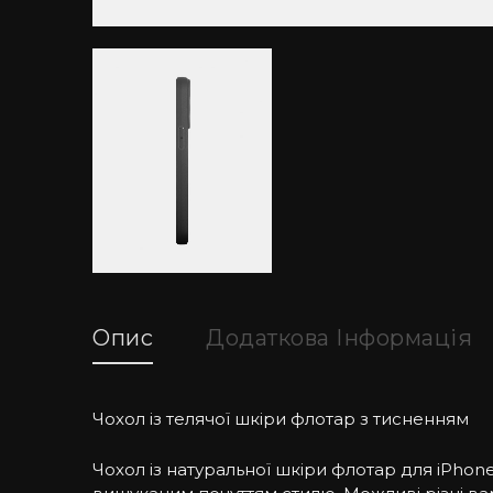
Опис
Додаткова Інформація
Чохол із телячої шкіри флотар з тисненням
Чохол із натуральної шкіри флотар для iPho