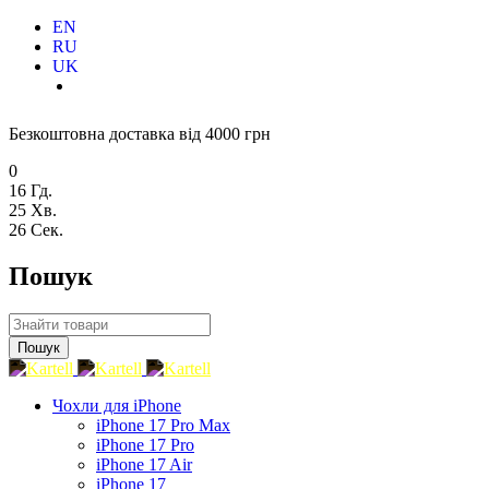
EN
RU
UK
Безкоштовна доставка від 4000 грн
0
16
Гд.
25
Хв.
25
Сек.
Пошук
Чохли для iPhone
iPhone 17 Pro Max
iPhone 17 Pro
iPhone 17 Air
iPhone 17