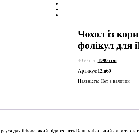
Чохол із кори
фолікул для i
Первоначальная
Текущая
3050
грн
1990
грн
цена
цена:
Артикул:
12m60
составляла
1990 грн.
3050 грн.
Наявність:
Нет в наличии
трауса для iPhone, який підкреслить Ваш унікальний смак та ста