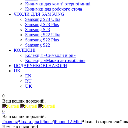
Килимки для комп’ютерної миші
Килимки для робочого стола
ЧОХЛИ ДЛЯ SAMSUNG
Samsung S23 Ultra
Samsung S23 Plus
Samsung S23
Samsung S22 Ultra
Samsung S22 Plus
Samsung S22
КОЛЕКЦІЇ
Колекція «Символи віри»
Колекція «Марки автомобілів»
ПОДАРУНКОВІ НАБОРИ
UK
EN
RU
UK
0
Ваш кошик порожній.
0
Ваш кошик порожній.
Главная
/
Чохли для iPhone
/
iPhone 12 Mini
/
Чохол із коричневої шк
Немає в наявності