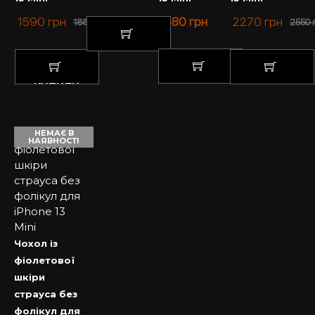
1590
грн
2580
грн
2270
грн
1880
грн
2550
КУПИТИ
КУПИТИ
КУПИТИ
КУПИТИ
НЕМАЄ В
НАЯВНОСТІ
Чохол із
фіолетової
шкіри
страуса без
фолікул для