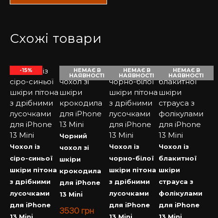
Купити чохол на Айфон у нас – завжди вигідно та
приємно.
Схожі товари
-15%
НЕМАЄ В
НЕМАЄ В
НЕМАЄ В
НАЯВНОСТІ
НАЯВНОСТІ
НАЯВНОСТІ
Чорний
Чохол із
Чохол із
Чохол із
чохол зі
сіро-синьої
чорно-білої
блакитної
шкіри
шкіри пітона
шкіри пітона
шкіри
крокодила
з дрібними
з дрібними
страуса з
для iPhone
лусочками
лусочками
фолікулами
13 Mini
для iPhone
для iPhone
для iPhone
3530
грн
13 Mini
13 Mini
13 Mini