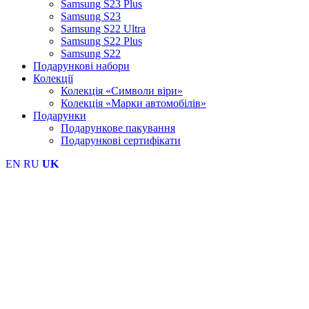
Samsung S23 Plus
Samsung S23
Samsung S22 Ultra
Samsung S22 Plus
Samsung S22
Подарункові набори
Колекції
Колекція «Символи віри»
Колекція «Марки автомобілів»
Подарунки
Подарункове пакування
Подарункові сертифікати
EN
RU
UK