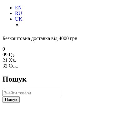
EN
RU
UK
Безкоштовна доставка від 4000 грн
0
09
Гд.
21
Хв.
31
Сек.
Пошук