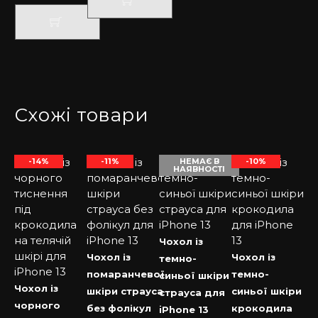
Схожі товари
-14%
-11%
НЕМАЄ В
-10%
НАЯВНОСТІ
Чохол із
Чохол із
Чохол із
темно-
помаранчевої
темно-
синьої шкіри
Чохол із
шкіри страуса
синьої шкіри
страуса для
чорного
без фолікул
крокодила
iPhone 13