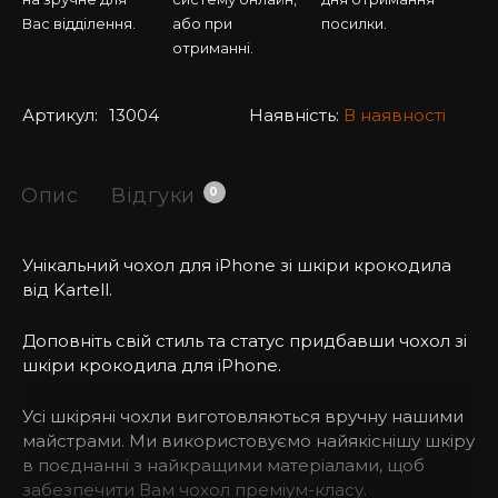
Вас відділення.
або при
посилки.
отриманні.
Артикул:
13004
Наявність:
В наявності
Опис
Відгуки
0
Унікальний чохол для iPhone зі шкіри крокодила
від Kartell.
Доповніть свій стиль та статус придбавши чохол зі
шкіри крокодила для iPhone.
Усі шкіряні чохли виготовляються вручну нашими
майстрами. Ми використовуємо найякіснішу шкіру
в поєднанні з найкращими матеріалами, щоб
забезпечити Вам чохол преміум-класу.