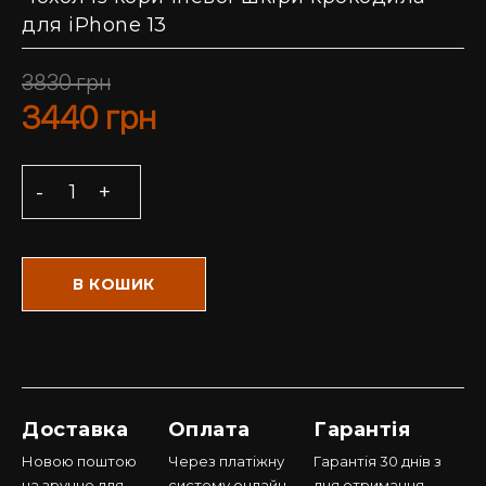
для iPhone 13
3830
грн
3440
грн
В КОШИК
Доставка
Оплата
Гарантія
Новою поштою
Через платіжну
Гарантія 30 днів з
на зручне для
систему онлайн,
дня отримання