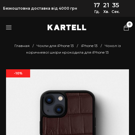
17
21
34
Безкоштовна доставка від 4000 грн
Гд.
Хв.
Сек.
0
Главная
/
Чохли для iPhone 13
/
iPhone 13
/
Чохол із
коричневої шкіри крокодила для iPhone 13
-10%