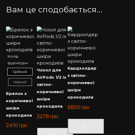
Вам це сподобається…
Колір
фурнітури
Кардхолдер
Чохол для
Срібний
з світло-
AirPods 1/2 із
Чорний
коричневої
світло-
шкіри
коричневої
Брелок з
крокодила
шкіри
коричневої
крокодила
6800
грн
шкіри
крокодила
2278
грн
2410
грн