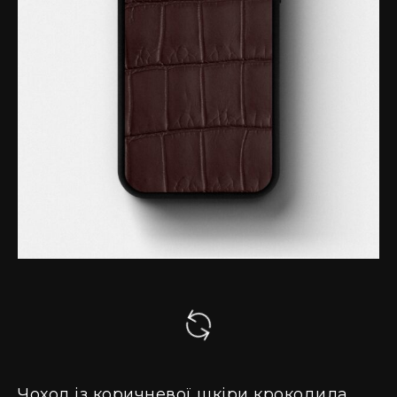
Чохол із коричневої шкіри крокодила