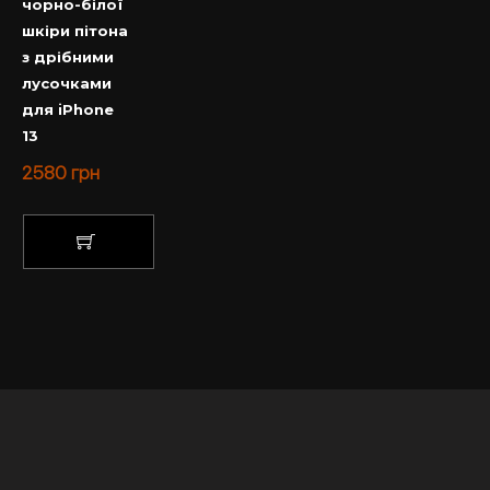
чорно-білої
шкіри пітона
з дрібними
лусочками
для iPhone
13
2580
грн
КУПИТИ