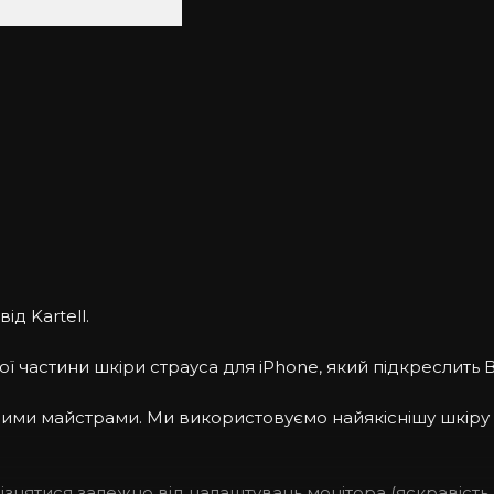
ід Kartell.
ї частини шкіри страуса для iPhone, який підкреслить В
ашими майстрами. Ми використовуємо найякіснішу шкіру
дрізнятися залежно від налаштувань монітора (яскравість, 