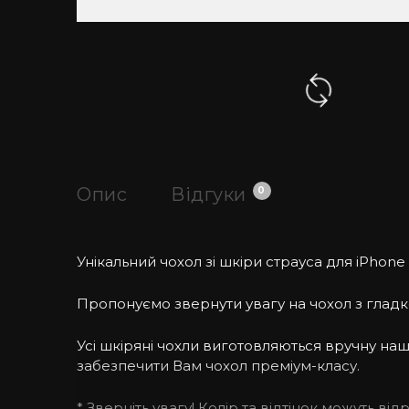
Опис
Відгуки
0
Унікальний чохол зі шкіри страуса для iPhone в
Пропонуємо звернути увагу на чохол з гладко
Усі шкіряні чохли виготовляються вручну н
забезпечити Вам чохол преміум-класу.
* Зверніть увагу! Колір та відтінок можуть ві