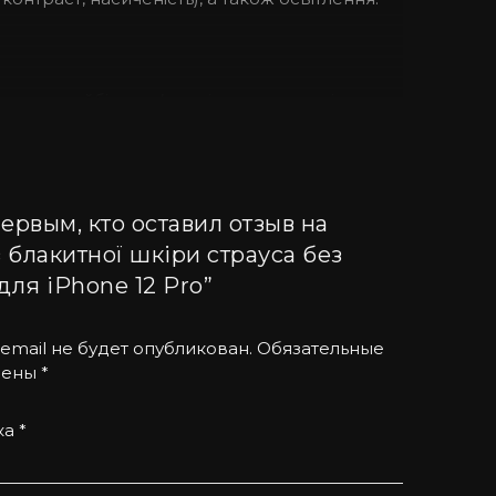
 одна з найбільш м’яких і одночасно міцних.
дінь.
ервым, кто оставил отзыв на
з блакитної шкіри страуса без
носостійкий за рахунок якісної фурнітури.
для iPhone 12 Pro”
зний малюнок.
email не будет опубликован.
Обязательные
чены
*
вибір елітні чохли для iPhone не тільки з
ка
*