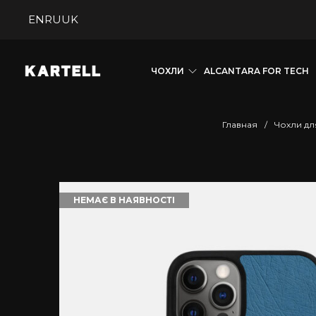
EN
RU
UK
ЧОХЛИ
ALCANTARA FOR TECH
Главная
/
Чохли дл
НЕМАЄ В НАЯВНОСТІ