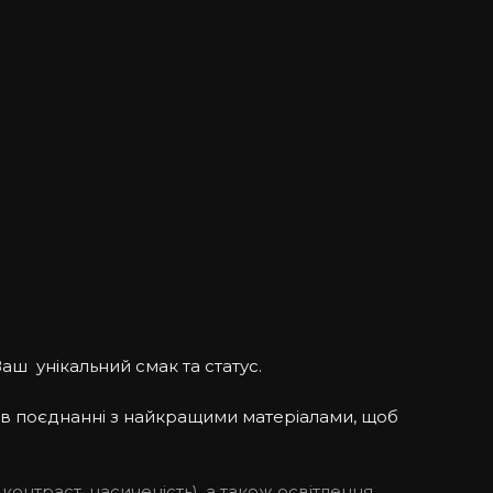
аш унікальний смак та статус.
 в поєднанні з найкращими матеріалами, щоб
контраст, насиченість), а також освітлення.