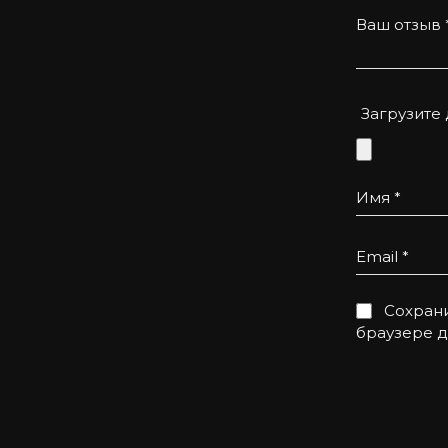
Ваш отзыв
о та приємно.
Загрузите
Имя
*
Email
*
Сохрани
браузере 