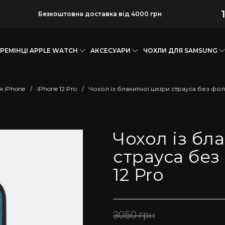
Безкоштовна доставка від 4000 грн
РЕМІНЦІ APPLE WATCH
АКСЕСУАРИ
ЧОХЛИ ДЛЯ SAMSUNG
я iPhone
/
iPhone 12 Pro
/
Чохол із блакитної шкіри страуса без фолі
Чохол із бл
страуса без
12 Pro
3050
грн