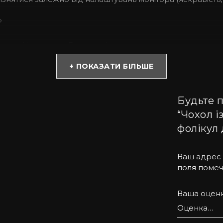
?
ості і достатку. Вона не тільки красиво виглядає, але і
+ ПОКАЗАТИ БІЛЬШЕ
кійними за Ваш смартфон навіть під час випадкових па
Будьте п
“Чохол і
 із софт тач покриттям, має преміум якість, міцний та з
фолікул 
хол на Айфон зі шкіри страуса матиме завжди матиме рі
Ваш адрес 
поля поме
tell допоможе підібрати потрібну модель. Пропонуємо на 
алів.
Ваша оцен
задоволенням проконсультуємо Вас з усіх питань.