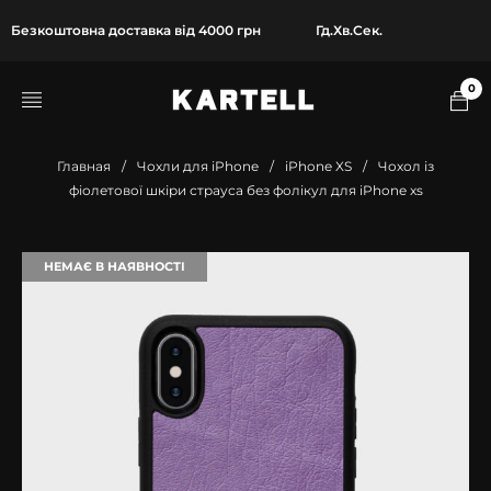
Безкоштовна доставка від 4000 грн
Гд.
Хв.
Сек.
0
Главная
/
Чохли для iPhone
/
iPhone XS
/
Чохол із
фіолетової шкіри страуса без фолікул для iPhone xs
НЕМАЄ В НАЯВНОСТІ