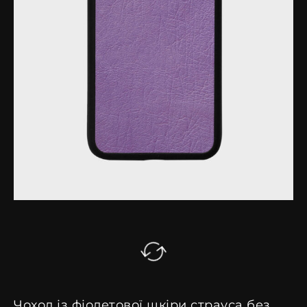
Чохол із фіолетової шкіри страуса без