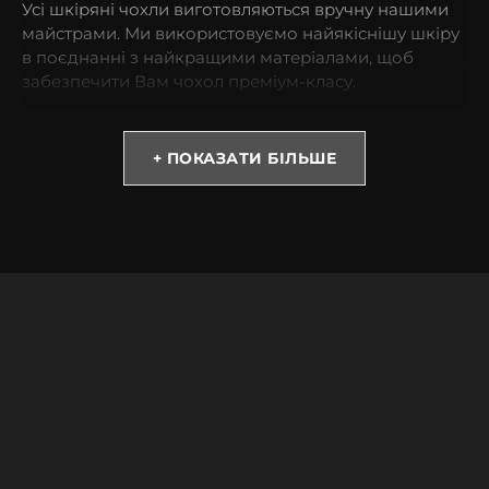
Усі шкіряні чохли виготовляються вручну нашими
майстрами. Ми використовуємо найякіснішу шкіру
в поєднанні з найкращими матеріалами, щоб
забезпечити Вам чохол преміум-класу.
* Зверніть увагу! Колір та відтінок можуть
відрізнятися залежно від налаштувань монітора
+ ПОКАЗАТИ БІЛЬШЕ
(яскравість, контраст, насиченість), а також
освітлення.
Чому варто обрати чохол із страусиної шкіри?
Вироби з страусиної шкіри є атрибутами успішності
і достатку. Вона не тільки красиво виглядає, але і
одна з найбільш м’яких і одночасно міцних.
Володіє низьким ступенем зношеності.
Купивши такий аксесуар, Ви можете бути
спокійними за Ваш смартфон навіть під час
випадкових падінь.