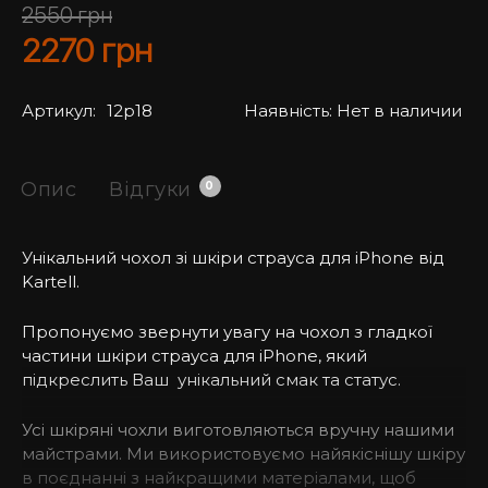
2550
грн
2270
грн
Артикул:
12p18
Наявність:
Нет в наличии
Опис
Відгуки
0
Унікальний чохол зі шкіри страуса для iPhone від
Kartell.
Пропонуємо звернути увагу на чохол з гладкої
частини шкіри страуса для iPhone, який
підкреслить Ваш унікальний смак та статус.
Усі шкіряні чохли виготовляються вручну нашими
майстрами. Ми використовуємо найякіснішу шкіру
в поєднанні з найкращими матеріалами, щоб