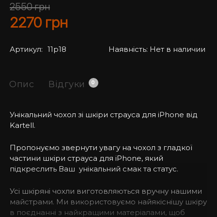
2550
грн
2270
грн
Артикул:
11p18
Наявність:
Нет в наличии
Опис
Відгуки
0
Унікальний чохол зі шкіри страуса для iPhone від
Kartell.
Пропонуємо звернути увагу на чохол з гладкої
частини шкіри страуса для iPhone, який
підкреслить Ваш унікальний смак та статус.
Усі шкіряні чохли виготовляються вручну нашими
майстрами. Ми використовуємо найякіснішу шкіру
в поєднанні з найкращими матеріалами, щоб