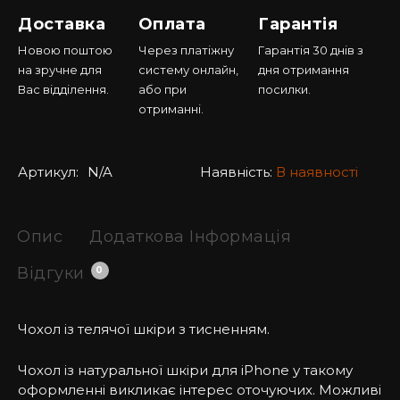
Доставка
Оплата
Гарантія
Новою поштою
Через платіжну
Гарантія 30 днів з
на зручне для
систему онлайн,
дня отримання
Вас відділення.
або при
посилки.
отриманні.
Артикул:
N/A
Наявність:
В наявності
Опис
Додаткова Інформація
Відгуки
0
Чохол із телячої шкіри з тисненням.
Чохол із натуральної шкіри для iPhone у такому
оформленні викликає інтерес оточуючих. Можливі