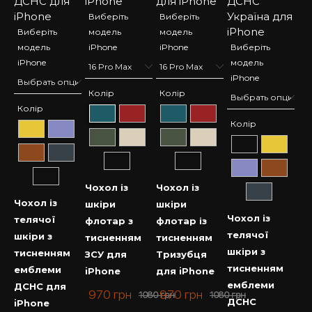
Виберіть
Виберіть
Виберіть
модель
модель
модель
iPhone
iPhone
Виберіть
iPhone
модель
iPhone
Колір
Колір
Колір
Колір
Чохол із
Чохол із
Чохол із
шкіри
шкіри
Чохол із
телячої
флотар з
флотар із
телячої
шкіри з
тисненням
тисненням
шкіри з
тисненням
ЗСУ для
Тризубця
тисненням
емблеми
iPhone
для iPhone
емблеми
ДСНС для
970
грн
970
грн
1080
грн
1080
грн
ДСНС
iPhone