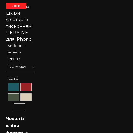
-10%
Виберіть
модель
iPhone
Колір
Чохол із
шкіри
флотар із