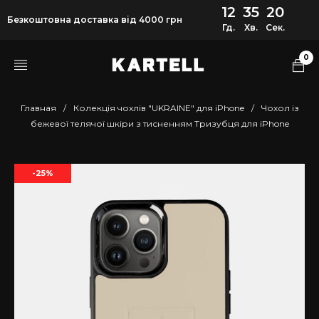
12
35
20
Безкоштовна доставка від 4000 грн
Гд.
Хв.
Сек.
0
Главная
/
Колекція чохлів "UKRAINE" для iPhone
/
Чохол із
бежевої телячої шкіри з тисненням Тризубця для iPhone
-25%