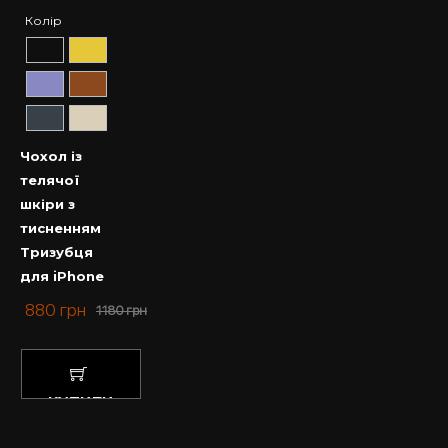
Колір
Чохол із
телячої
шкіри з
тисненням
Тризубця
для iPhone
880
грн
1180
грн
КУПИТИ