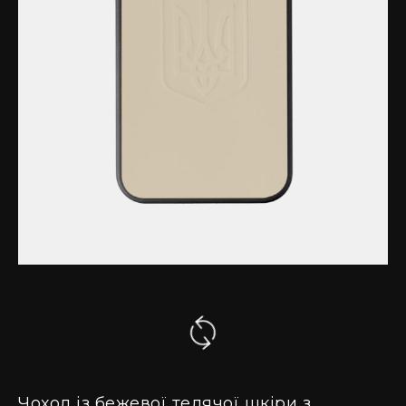
Чохол із бежевої телячої шкіри з