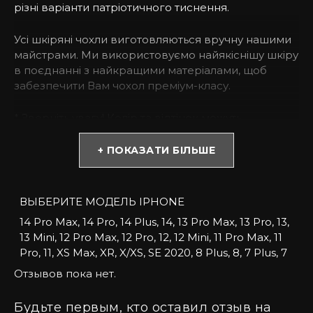
різні варіанти патріотичного тиснення.
Усі шкіряні чохли виготовляються вручну нашими
майстрами. Ми використовуємо найякіснішу шкіру
в поєднанні з найкращими матеріалами, щоб
забезпечити Вам чохол преміум-класу.
* Зверніть увагу! Колір та відтінок можуть
відрізнятися залежно від налаштувань монітора
(яскравість, контраст, насиченість), а також
+ ПОКАЗАТИ БІЛЬШЕ
освітлення.
Чому варто купити чохол для iPhone з телячої
ВЫБЕРИТЕ МОДЕЛЬ IPHONE
шкіри?
14 Pro Max, 14 Pro, 14 Plus, 14, 13 Pro Max, 13 Pro, 13,
13 Mini, 12 Pro Max, 12 Pro, 12, 12 Mini, 11 Pro Max, 11
Шкіряні чохли на iPhone – це міцний захист. З
Pro, 11, XS Max, XR, X/XS, SE 2020, 8 Plus, 8, 7 Plus, 7
таким аксесуаром Ви не переживатимете, якщо
Отзывов пока нет.
девайс випаде з рук. При випадкових ударах
корпус залишиться цілим, без тріщин, подряпин та
сколів.
Будьте первым, кто оставил отзыв на