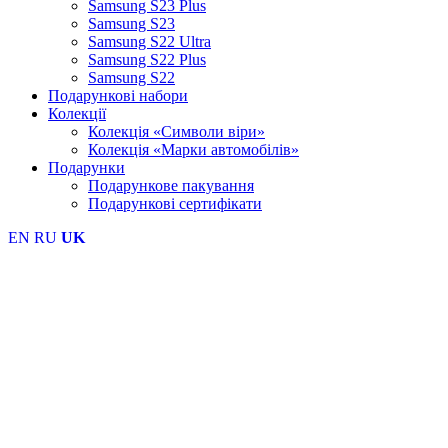
Samsung S23 Plus
Samsung S23
Samsung S22 Ultra
Samsung S22 Plus
Samsung S22
Подарункові набори
Колекції
Колекція «Символи віри»
Колекція «Марки автомобілів»
Подарунки
Подарункове пакування
Подарункові сертифікати
EN
RU
UK