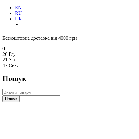
EN
RU
UK
Безкоштовна доставка від 4000 грн
0
20
Гд.
21
Хв.
46
Сек.
Пошук