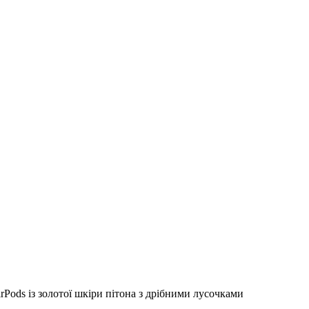
rPods із золотої шкіри пітона з дрібними лусочками