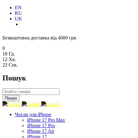
EN
RU
UK
Безкоштовна доставка від 4000 грн
0
18
Гд.
12
Хв.
21
Сек.
Пошук
Чохли для iPhone
iPhone 17 Pro Max
iPhone 17 Pro
iPhone 17 Air
iPhone 17