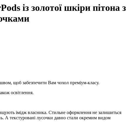
Pods із золотої шкіри пітона з
сочками
швом, щоб забезпечити Вам чохол преміум-класу.
також освітлення.
двищують імідж власника. Стильне оформлення не залишиться
ь. А текстуровані лусочки давно стали окремим видом