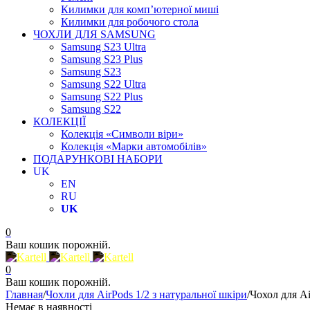
Килимки для комп’ютерної миші
Килимки для робочого стола
ЧОХЛИ ДЛЯ SAMSUNG
Samsung S23 Ultra
Samsung S23 Plus
Samsung S23
Samsung S22 Ultra
Samsung S22 Plus
Samsung S22
КОЛЕКЦІЇ
Колекція «Символи віри»
Колекція «Марки автомобілів»
ПОДАРУНКОВІ НАБОРИ
UK
EN
RU
UK
0
Ваш кошик порожній.
0
Ваш кошик порожній.
Главная
/
Чохли для AirPods 1/2 з натуральної шкіри
/
Чохол для Ai
Немає в наявності