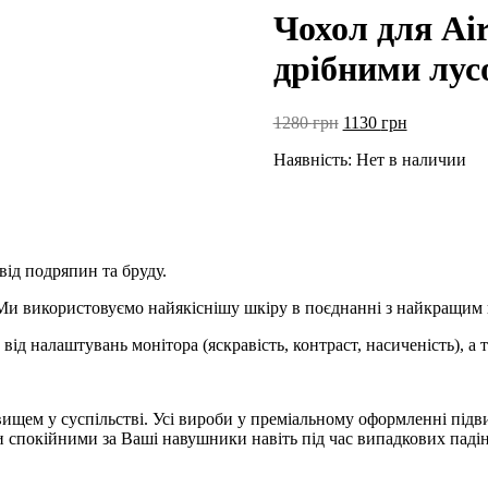
Чохол для Air
дрібними лу
Первоначальная
Текущая
1280
грн
1130
грн
цена
цена:
Наявність:
Нет в наличии
составляла
1130 грн.
1280 грн.
ід подряпин та бруду.
Ми використовуємо найякіснішу шкіру в поєднанні з найкращим 
 від налаштувань монітора (яскравість, контраст, насиченість), а 
овищем у суспільстві. Усі вироби у преміальному оформленні пі
спокійними за Ваші навушники навіть під час випадкових падін