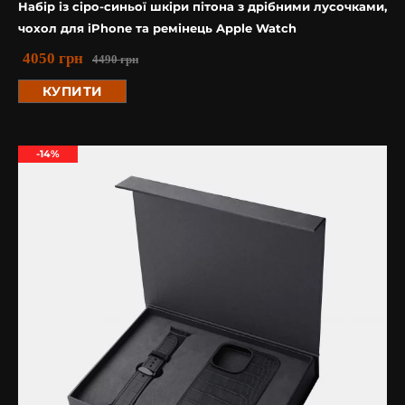
Набір із сіро-синьої шкіри пітона з дрібними лусочками,
чохол для iPhone та ремінець Apple Watch
4050
грн
4490
грн
КУПИТИ
-14%