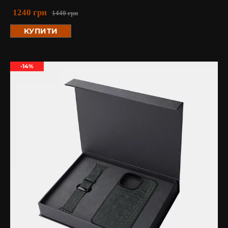
1240
грн
1440
грн
КУПИТИ
-14%