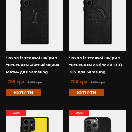
Чохол із телячої шкіри з
Чохол із телячої шкіри з
тисненням «Батьківщина
тисненням емблеми ССО
Мати» для Samsung
ЗСУ для Samsung
780
грн
780
грн
1180
грн
1180
грн
КУПИТИ
КУПИТИ
-34%
-25%