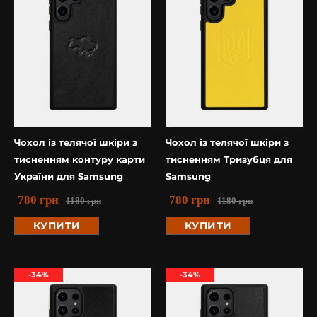
Чохол із телячої шкіри з
Чохол із телячої шкіри з
тисненням контуру карти
тисненням Тризубця для
України для Samsung
Samsung
780
грн
780
грн
1180
грн
1180
грн
КУПИТИ
КУПИТИ
-34%
-34%