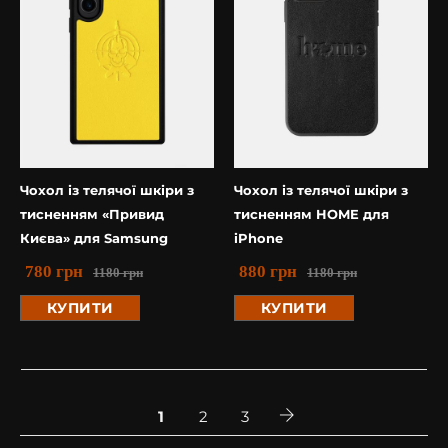
Чохол із телячої шкіри з
Чохол із телячої шкіри з
тисненням «Привид
тисненням HOME для
Києва» для Samsung
iPhone
780
грн
880
грн
1180
грн
1180
грн
КУПИТИ
КУПИТИ
1
2
3