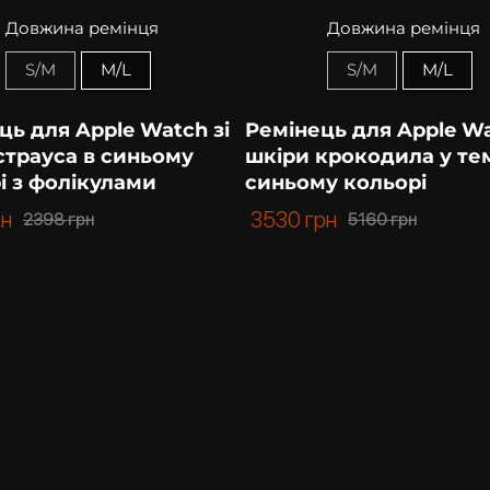
Довжина ремінця
Довжина ремінця
S/M
M/L
S/M
M/L
ць для Apple Watch зі
Ремінець для Apple Wa
страуса в синьому
шкіри крокодила у те
і з фолікулами
синьому кольорі
рн
3530
грн
2398
грн
5160
грн