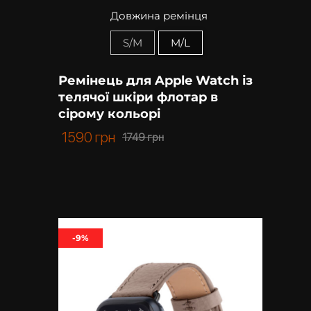
Довжина ремінця
S/M
M/L
Ремінець для Apple Watch із
телячої шкіри флотар в
сірому кольорі
1590
грн
1749
грн
-9%