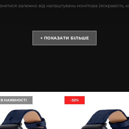
різнятися залежно від налаштувань монітора (яскравість, к
х
+ ПОКАЗАТИ БІЛЬШЕ
х моделей Apple Watch
 В НАЯВНОСТІ
-32%