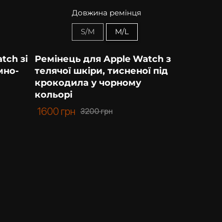
Довжина ремінця
S/M
M/L
tch зі
Ремінець для Apple Watch з
мно-
телячої шкіри, тисненої під
крокодила у чорному
кольорі
1600
грн
3200
грн