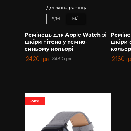
Довжина ремінця
S/M
M/L
Ремінець для Apple Watch зі
Реміне
шкіри пітона у темно-
шкіри 
синьому кольорі
кольор
2420
грн
2180
г
3480
грн
-50%