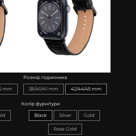
Розмір годинника
45 mm
38/40/41 mm
42/44/45 mm
Колір фурнітури
ld
Black
Silver
Gold
Rose Gold