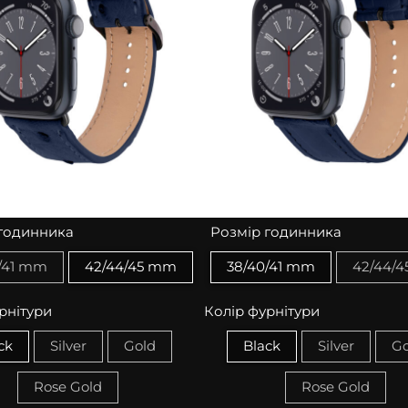
годинника
Розмір годинника
/41 mm
42/44/45 mm
38/40/41 mm
42/44/
рнітури
Колір фурнітури
ck
Silver
Gold
Black
Silver
Go
Rose Gold
Rose Gold