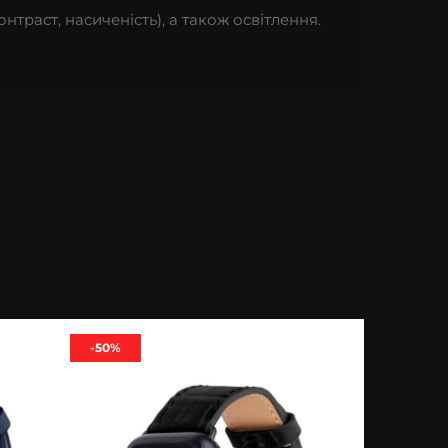
онтраст, насиченість), а також освітлення.
-50%