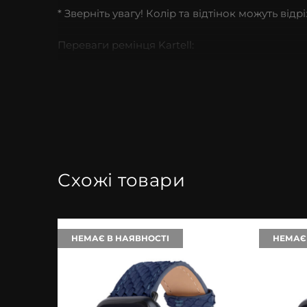
* Зверніть увагу! Колір та відтінок можуть від
Переваги ремінця Kartell:
Преміальна алькантара — не ковзає в рука
Стійка до зношування та зберігає форму
Приємна оксамитова текстура
Стандартне кріплення — підходить для всі
Схожі товари
Два розміри: 38/40/41 мм та 42/44/45/49 мм
Ручна робота майстрів Kartell
НЕМАЄ В НАЯВНОСТІ
НЕМАЄ