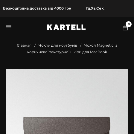
Безкоштовна доставка від 4000 грн
Гд.
Хв.
Сек.
0
Главная
/
Чохли для ноутбуків
/
Чохол Magnetic із
коричневої текстурної шкіри для MacBook