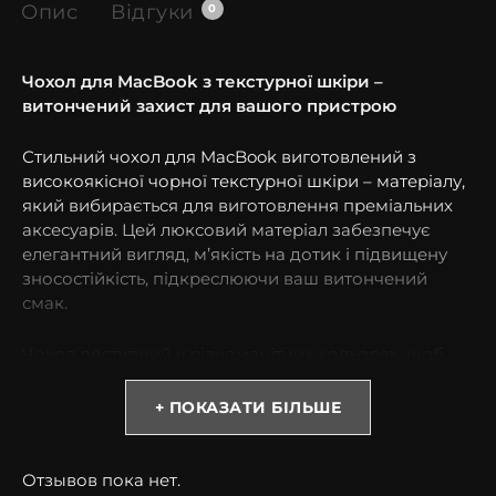
Опис
Відгуки
0
Чохол для MacBook з текстурної шкіри –
витончений захист для вашого пристрою
Стильний чохол для MacBook виготовлений з
високоякісної чорної текстурної шкіри – матеріалу,
який вибирається для виготовлення преміальних
аксесуарів. Цей люксовий матеріал забезпечує
елегантний вигляд, м’якість на дотик і підвищену
зносостійкість, підкреслюючи ваш витончений
смак.
Чохол доступний у різноманітних кольорах, щоб
ідеально доповнити ваш стиль: Чорний, голубий,
капучіно, темно-синій, темно-зелений, зелений,
+ ПОКАЗАТИ БІЛЬШЕ
сірий, помаранчевий, рожевий, червоний, бежевий.
Кожен чохол створюється вручну нашими
Отзывов пока нет.