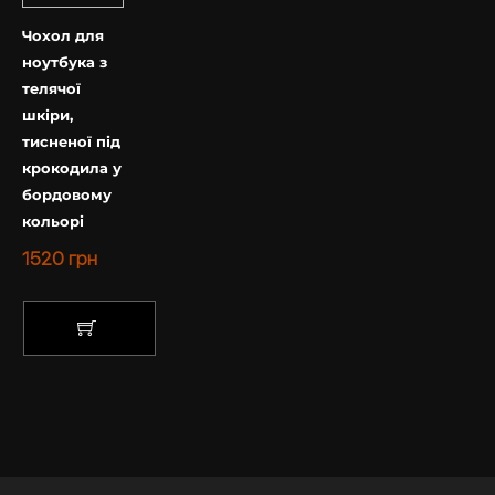
Чохол для
ноутбука з
телячої
шкіри,
тисненої під
крокодила у
бордовому
кольорі
1520
грн
КУПИТИ