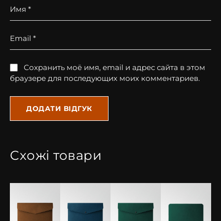
зайвого об’єму.
Имя
*
Стриманий дизайн: підходить як для ділового
стилю, так і для повсюдного використання.
Email
*
Підкладка з натуральної шкіри: забезпечує
додатковий комфорт і захист вашого ноутбука.
Сохранить моё имя, email и адрес сайта в этом
браузере для последующих моих комментариев.
Важливо: відтінок чохла може трохи відрізнятися
залежно від налаштування монітора або
освітлення.
Наші чохли для MacBook – це поєднання сучасного
дизайну, уваги до деталей та найкращих матеріалів.
Люксовий стиль, який вартий вашого пристрою! Ми
Схожі товари
завжди допоможемо вам обрати аксесуар, який
підкреслить вашу індивідуальність.