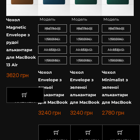
Модель
Модель
Модель
Чохол
Magnetic
MacBook Air/Pro 13 (M1-M4)
MacBook Air/Pro 13 (M1-M4)
MacBook Air/Pro 13 (M1-M4)
Envelope з
MacBook Pro 14 (M1-M4)
MacBook Pro 14 (M1-M4)
MacBook Pro 14 (M1-M4)
рудої
алькантари
MacBook Air 15 (M2-M4)
MacBook Air 15 (M2-M4)
MacBook Air 15 (M2-M4)
для MacBook
MacBook Pro 16 (M1-M4)
MacBook Pro 16 (M1-M4)
MacBook Pro 16 (M1-M4)
13 Air
Чохол
Чохол
Чохол
3620
грн
Envelope з
Envelope з
Minimalist з
синьої
зеленої
зеленої
алькантари
алькантари
алькантари
для MacBook
для MacBook
для MacBook
КУПИТИ
3240
грн
3240
грн
2780
грн