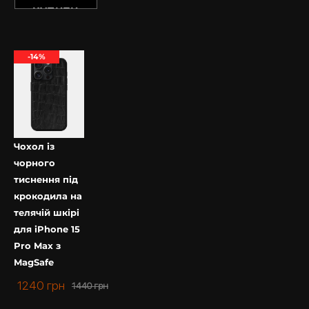
КУПИТИ
-14%
Чохол із
чорного
тиснення під
крокодила на
телячій шкірі
для iPhone 15
Pro Max з
MagSafe
1240
грн
1440
грн