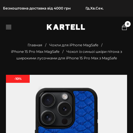
Безкоштовна доставка від 4000 грн
Гд.
Хв.
Сек.
0
Главная
/
Чохли для iPhone MagSafe
/
iPhone 15 Pro Max MagSafe
/
Чохол із синьої шкіри пітона з
широкими лусочками для iPhone 15 Pro Max з MagSafe
-10%