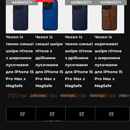
НАЯВНОСТІ
НАЯВНОСТІ
НАЯВНОСТІ
приємно.
Чохол із
Чохол із
Чохол із
Чохол із
темно-синьої
синьої шкіри
темно-синьої
коричневої
шкіри пітона
пітона з
шкіри пітона
шкіри пітона
з широкими
дрібними
з дрібними
з широкими
лусочками
лусочками
лусочками
лусочками
для iPhone 15
для iPhone 15
для iPhone 15
для iPhone 15
Pro Max з
Pro Max з
Pro Max з
Pro Max з
MagSafe
MagSafe
MagSafe
MagSafe
2120
грн
1590
грн
1590
грн
1980
грн
2360
грн
1880
грн
1880
грн
3560
г
КУПИТИ
КУПИТИ
КУПИТИ
КУПИТИ