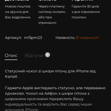
Новою поштою
Через платіжну
Гарантія 30 днів
на зручне для
систему онлайн,
з дня отримання
Вас відділення.
або при
посилки.
отриманні.
Артикул:
m15pm23
Наявність:
В наявності
Опис
Відгуки
0
Статусний чохол зі шкіри пітону для iPhone від
Kartell.
Гаджети Apple виглядають статусно, але переважно
однаково. Чохол на Айфон з шкіри пітона з
широкими лусочками підкреслить Вашу
індивідуальність та виділить Вас серед інших
власників iPhone.