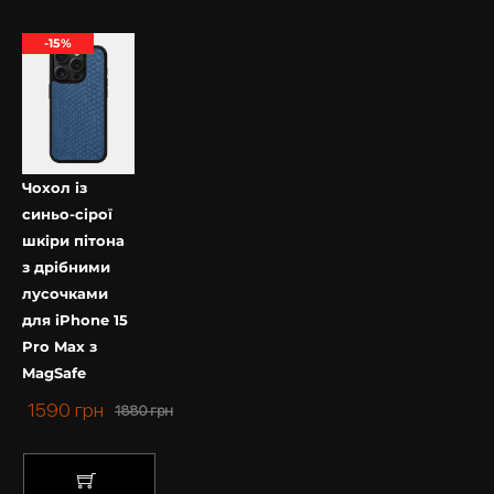
-15%
Чохол із
синьо-сірої
шкіри пітона
з дрібними
лусочками
для iPhone 15
Pro Max з
MagSafe
1590
грн
1880
грн