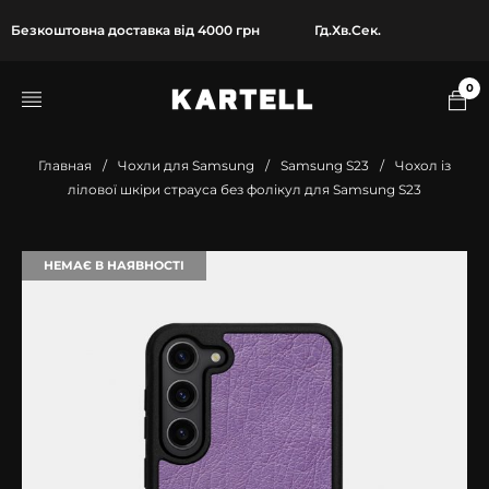
Безкоштовна доставка від 4000 грн
Гд.
Хв.
Сек.
0
Главная
/
Чохли для Samsung
/
Samsung S23
/
Чохол із
лілової шкіри страуса без фолікул для Samsung S23
НЕМАЄ В НАЯВНОСТІ