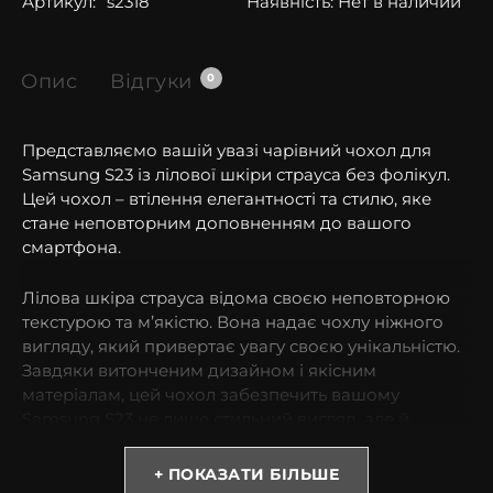
Артикул:
s2318
Наявність:
Нет в наличии
Опис
Відгуки
0
Представляємо вашій увазі чарівний чохол для
Samsung S23 із лілової шкіри страуса без фолікул.
Цей чохол – втілення елегантності та стилю, яке
стане неповторним доповненням до вашого
смартфона.
Лілова шкіра страуса відома своєю неповторною
текстурою та м’якістю. Вона надає чохлу ніжного
вигляду, який привертає увагу своєю унікальністю.
Завдяки витонченим дизайном і якісним
матеріалам, цей чохол забезпечить вашому
Samsung S23 не лише стильний вигляд, але й
надійний захист.
+ ПОКАЗАТИ БІЛЬШЕ