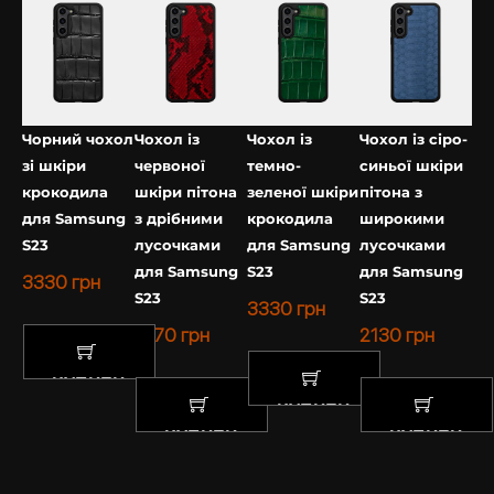
Чорний чохол
Чохол із
Чохол із
Чохол із сіро-
зі шкіри
червоної
темно-
синьої шкіри
крокодила
шкіри пітона
зеленої шкіри
пітона з
для Samsung
з дрібними
крокодила
широкими
S23
лусочками
для Samsung
лусочками
для Samsung
S23
для Samsung
3330
грн
S23
S23
3330
грн
1670
грн
2130
грн
КУПИТИ
КУПИТИ
КУПИТИ
КУПИТИ