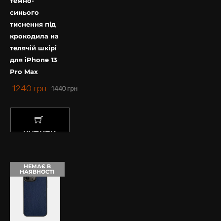
темно-
синього
тиснення під
крокодила на
телячій шкірі
для iPhone 13
Pro Max
1240
грн
1440
грн
КУПИТИ
НЕМАЄ В
НАЯВНОСТІ