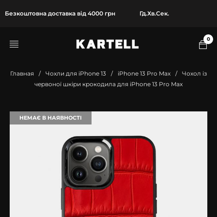
Безкоштовна доставка від 4000 грн
Гд.
Хв.
Сек.
0
Главная
/
Чохли для iPhone 13
/
iPhone 13 Pro Max
/
Чохол із
червоної шкіри крокодила для iPhone 13 Pro Max
НЕМАЄ В НАЯВНОСТІ