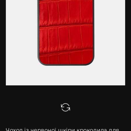
Чохол із червоної шкіри крокодила для