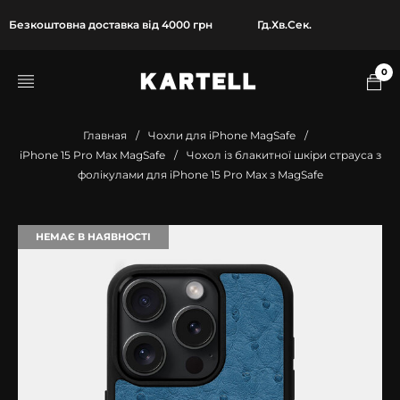
Безкоштовна доставка від 4000 грн
Гд.
Хв.
Сек.
0
Главная
/
Чохли для iPhone MagSafe
/
iPhone 15 Pro Max MagSafe
/
Чохол із блакитної шкіри страуса з
фолікулами для iPhone 15 Pro Max з MagSafe
НЕМАЄ В НАЯВНОСТІ