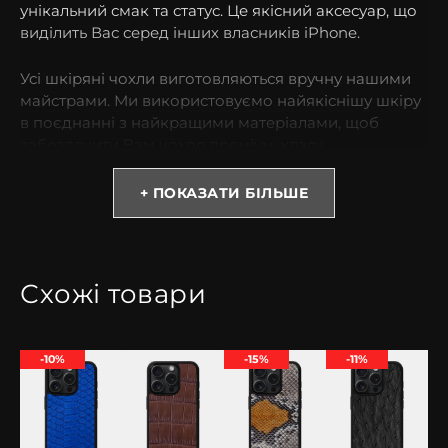
унікальний смак та статус. Це якісний аксесуар, що
виділить Вас серед інших власників iPhone.
Усі шкіряні чохли виготовляються вручну нашими
майстрами. Ми використовуємо найякіснішу шкіру
в поєднанні з найкращими матеріалами, щоб
забезпечити Вам чохол преміум-класу.
* Зверніть увагу! Колір та відтінок можуть
+ ПОКАЗАТИ БІЛЬШЕ
відрізнятися залежно від налаштувань монітора
(яскравість, контраст, насиченість), а також
освітлення.
Схожі товари
Чому варто обрати чохол з страусиної шкіри?
Страусина шкіра вважається статусною та дуже
-10%
-15%
-11%
дорогою. Вона не тільки красиво виглядає, але й
має неймовірну міцність і низький ступінь
зношування, м’яка на дотик та водостійка. Ніяка
інша шкіра не може посперечатися з її