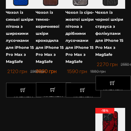
неповторним малюнком пір’яних фолікул. Це
робить страусину шкіру однією з найдорожчих.
Чохол із
Чохол із
Чохол із сіро-
Чохол із
синьої шкіри
темно-
жовтої шкіри
чорної шкіри
Купивши такий аксесуар, Ви можете бути
пітона з
коричневої
пітона з
страуса з
спокійними за Ваш смартфон навіть під час
широкими
шкіри
дрібними
фолікулами
випадкових падінь.
лусочками
крокодила
лусочками
для iPhone 15
для iPhone 15
для iPhone 15
для iPhone 15
Pro Max з
Якісні матеріали преміум-класу
Pro Max з
Pro Max з
Pro Max з
MagSafe
MagSafe
MagSafe
MagSafe
Чохол ручної роботи з протиударного силікону із
2270
грн
2550
софт тач покриттям, має преміум якість, міцний та
2120
грн
3830
грн
1590
грн
2360
грн
1880
грн
зносостійкий за рахунок якісної фурнітури.
Оскільки аксесуар з натуральної шкіри, – чохол на
Айфон зі шкіри страуса з фолікулами завжди
КУПИТИ
матиме різний малюнок.
КУПИТИ
КУПИТИ
КУПИТИ
Як підібрати чохол на iPhone?
-15%
Якщо Ви шукаєте якісний чохол зі шкіри – Kartell
допоможе підібрати потрібну модель. Пропонуємо