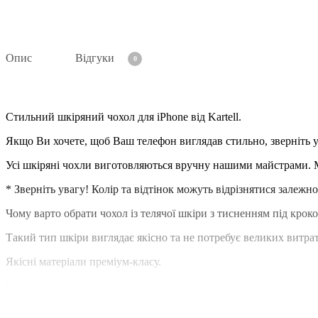
Опис
Відгуки
0
Стильний шкіряний чохол для iPhone від Kartell.
Якщо Ви хочете, щоб Ваш телефон виглядав стильно, зверніть ув
Усі шкіряні чохли виготовляються вручну нашими майстрами. 
* Зверніть увагу! Колір та відтінок можуть відрізнятися залежно
Чому варто обрати чохол із телячої шкіри з тисненням під крок
Такий тип шкіри виглядає якісно та не потребує великих витра
Якісні матеріали преміум-класу.
Чохол ручної роботи з протиударного силікону із софт тач покр
Насправді натуральний матеріал завжди лягає по-різному, тому