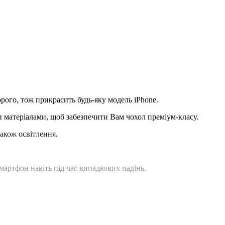
орого, тож прикрасить будь-яку модель iPhone.
матеріалами, щоб забезпечити Вам чохол преміум-класу.
також освітлення.
артфон навіть під час випадкових падінь.
мплектуючих. Теляча шкіра здається однаковою на всіх виробах.
яється.