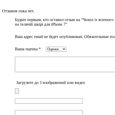
Як підібрати чохол на iPhone?
Якщо Ви шукаєте якісний чохол зі шкіри – Kartell допоможе під
Отзывов пока нет.
Ми цінуємо кожного нашого клієнта, тому із задоволенням прок
Будьте первым, кто оставил отзыв на “Чохол із зеленого
на телячій шкірі для iPhone 7”
Купити чохол на Айфон у нас – завжди вигідно та приємно.
Ваш адрес email не будет опубликован.
Обязательные п
Ваша оценка
*
Ваш отзыв
*
Загрузите до 3 изображений или видео
Имя
*
Email
*