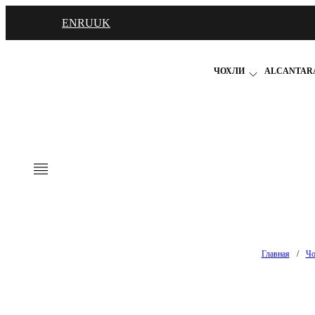
EN
RU
UK
ЧОХЛИ
ALCANTARA
Главная
/
Чо