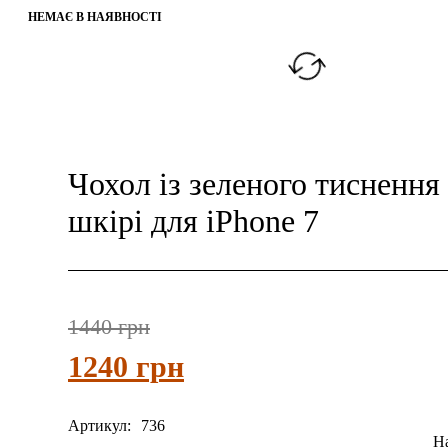
НЕМАЄ В НАЯВНОСТІ
Чохол із зеленого тиснення
шкірі для iPhone 7
1440
грн
Первоначальная
Текущая
1240
грн
цена
цена:
составляла
1240 грн.
Артикул:
736
1440 грн.
На