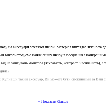
агу на аксесуари з телячої шкіри. Матеріал виглядає якісно та д
Ми використовуємо найякіснішу шкіру в поєднанні з найкращими 
 від налаштувань монітора (яскравість, контраст, насиченість), а 
одила?
т. Купивши такий аксесуар, Ви можете бути спокійними за Ваш см
иттям, має преміум якість, міцний та зносостійкий за рахунок ко
 текстура малюнка на кожному шкіряному чохлі для iPhone відрізн
+ Показати більше