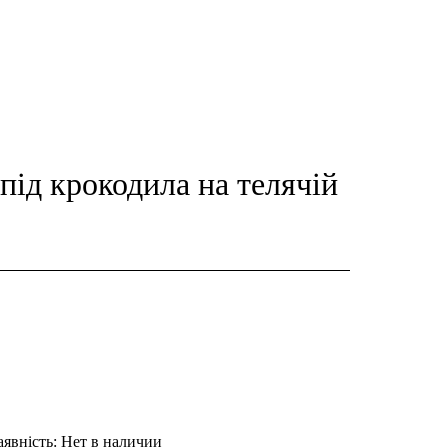
 під крокодила на телячій
явність:
Нет в наличии