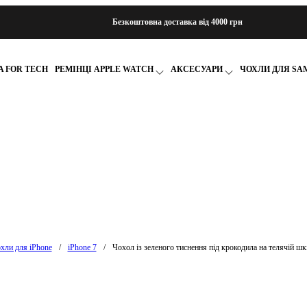
Безкоштовна доставка від 4000 грн
 FOR TECH
РЕМІНЦІ APPLE WATCH
АКСЕСУАРИ
ЧОХЛИ ДЛЯ SA
хли для iPhone
/
iPhone 7
/
Чохол із зеленого тиснення під крокодила на телячій шкі