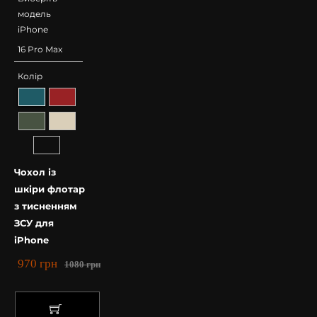
модель
iPhone
Колір
Чохол із
шкіри флотар
з тисненням
ЗСУ для
iPhone
970
грн
1080
грн