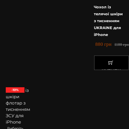
Чохол із
телячої шкіри
з тисненням
UKRAINE для
iPhone
880
грн
1180
грн
КУПИТИ
-10%
Виберіть