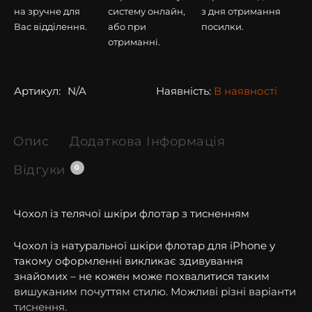
на зручне для
систему онлайн,
з дня отримання
Вас відділення.
або при
посилки.
отриманні.
Артикул:
N/A
Наявність:
В наявності
Опис
Додаткова Інформація
Відгуки
0
Чохол із телячої шкіри флотар з тисненням
Чохол із натуральної шкіри флотар для iPhone у
такому оформленні викликає здивування
знайомих – не кожен може похвалитися таким
вишуканим почуттям стилю. Можливі різні варіанти
тиснення.