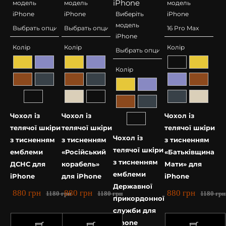
модель
модель
модель
iPhone
iPhone
Виберіть
iPhone
модель
iPhone
Колір
Колір
Колір
Колір
Чохол із
Чохол із
Чохол із
телячої шкіри
телячої шкіри
телячої шкіри
Чохол із
з тисненням
з тисненням
з тисненням
телячої шкіри
емблеми
«Російський
«Батьківщина
з тисненням
ДСНС для
корабель»
Мати» для
емблеми
iPhone
для iPhone
iPhone
Державної
880
грн
880
грн
880
грн
1180
грн
1180
грн
1180
грн
прикордонної
служби для
iPhone