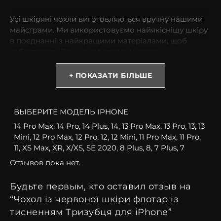
Усі шкіряні чохли виготовляються вручну нашими
майстрами. Ми використовуємо найякіснішу шкіру
в поєднанні з найкращими матеріалами, щоб
забезпечити Вам чохол преміум-класу.
* Зверніть увагу! Колір та відтінок можуть
+ ПОКАЗАТИ БІЛЬШЕ
відрізнятися залежно від налаштувань монітора
(яскравість, контраст, насиченість), а також
освітлення.
ВЫБЕРИТЕ МОДЕЛЬ IPHONE
14 Pro Max, 14 Pro, 14 Plus, 14, 13 Pro Max, 13 Pro, 13, 13
Чому варто купити чохол для iPhone з телячої
Mini, 12 Pro Max, 12 Pro, 12, 12 Mini, 11 Pro Max, 11 Pro,
шкіри?
11, XS Max, XR, X/XS, SE 2020, 8 Plus, 8, 7 Plus, 7
Отзывов пока нет.
Шкіряні чохли на iPhone – це міцний захист. З таким
аксесуаром Ви не переживатимете, якщо девайс
випаде з рук. При випадкових ударах корпус
Будьте первым, кто оставил отзыв на
залишиться цілим, без тріщин, подряпин та сколів.
“Чохол із червоної шкіри флотар із
тисненням Тризубця для iPhone”
Якісні матеріали преміум-класу