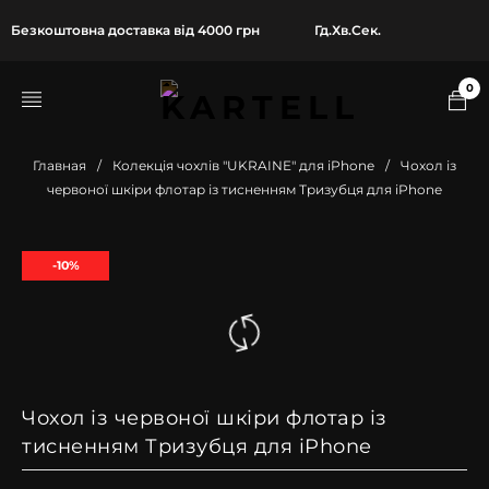
Безкоштовна доставка від 4000 грн
Гд.
Хв.
Сек.
0
Главная
/
Колекція чохлів "UKRAINE" для iPhone
/
Чохол із
червоної шкіри флотар із тисненням Тризубця для iPhone
-10%
Чохол із червоної шкіри флотар із
тисненням Тризубця для iPhone