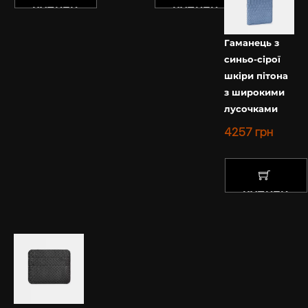
КУПИТИ
КУПИТИ
Гаманець з
синьо-сірої
шкіри пітона
з широкими
лусочками
4257
грн
КУПИТИ