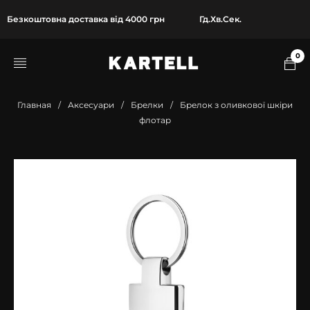
Безкоштовна доставка від 4000 грн
Гд.
Хв.
Сек.
0
Главная
/
Аксесуари
/
Брелки
/
Брелок з оливкової шкіри
флотар