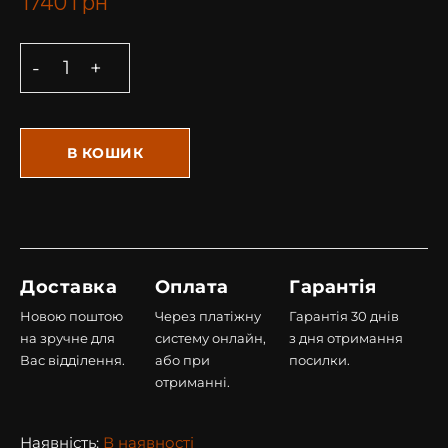
1740
грн
В КОШИК
Доставка
Оплата
Гарантія
Новою поштою
Через платіжну
Гарантія 30 днів
на зручне для
систему онлайн,
з дня отримання
Вас відділення.
або при
посилки.
отриманні.
Наявність:
В наявності