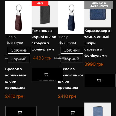
-18%
НЕМАЄ В
НАЯВНОСТІ
Гаманець з
Кардхолдер з
чорної шкіри
темно-синьої
Колір
Колір
фурнітури
фурнітури
страуса з
шкіри
фолікулами
страуса з
Срібний
Срібний
фолікулами
4483
грн
5500
грн
Чорний
Чорний
3990
грн
Брелок з
Брелок з
коричневої
темно-синьої
шкіри
шкіри
КУПИТИ
крокодила
крокодила
КУПИТИ
2410
грн
2410
грн