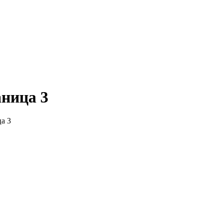
аница 3
а 3