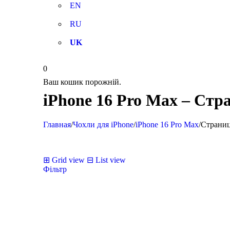
EN
RU
UK
0
Ваш кошик порожній.
iPhone 16 Pro Max – Стр
Главная
/
Чохли для iPhone
/
iPhone 16 Pro Max
/
Страниц
⊞
Grid view
⊟
List view
Фільтр