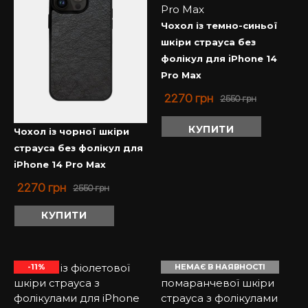
Чохол із темно-синьої
шкіри страуса без
фолікул для iPhone 14
Pro Max
2270
грн
2550
грн
КУПИТИ
Чохол із чорної шкіри
страуса без фолікул для
iPhone 14 Pro Max
2270
грн
2550
грн
КУПИТИ
-11%
НЕМАЄ В НАЯВНОСТІ