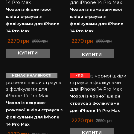
Чохол із фіолетової
Чохол із помаранчевої
шкіри страуса з
шкіри страуса з
фолікулами для iPhone
фолікулами для iPhone
14 Pro Max
14 Pro Max
2270
грн
2270
грн
2550
грн
2550
грн
КУПИТИ
КУПИТИ
НЕМАЄ В НАЯВНОСТІ
-11%
Чохол із чорної шкіри
Чохол із яскраво-
страуса з фолікулами
рожевої шкіри страуса з
для iPhone 14 Pro Max
фолікулами для iPhone
2270
грн
2550
грн
14 Pro Max
КУПИТИ