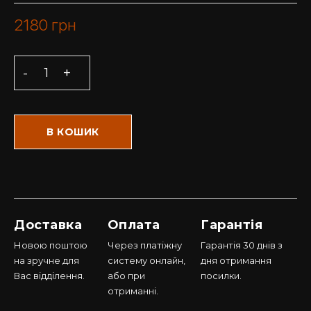
2180
грн
В КОШИК
Доставка
Оплата
Гарантія
Новою поштою
Через платіжну
Гарантія 30 днів з
на зручне для
систему онлайн,
дня отримання
Вас відділення.
або при
посилки.
отриманні.