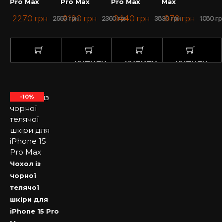
Pro Max
Pro Max
Pro Max
Max
2270
грн
2120
грн
3440
грн
970
грн
2550
грн
2360
грн
3830
грн
1080
гр
КУПИТИ
КУПИТИ
КУПИТИ
КУПИТИ
-10%
Чохол із
чорної
телячої
шкіри для
iPhone 15 Pro