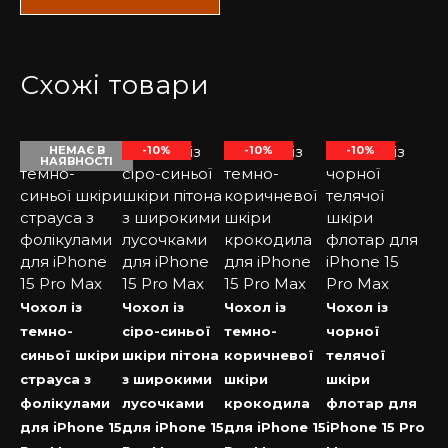
Схожі товари
НЕМАЄ В
-10%
-10%
-10%
НАЯВНОСТІ
Чохол із
Чохол із
Чохол із
Чохол із
темно-
сіро-синьої
темно-
чорної
синьої шкіри
шкіри пітона
коричневої
телячої
страуса з
з широкими
шкіри
шкіри
фолікулами
лусочками
крокодила
флотар для
для iPhone 15
для iPhone 15
для iPhone 15
iPhone 15 Pro