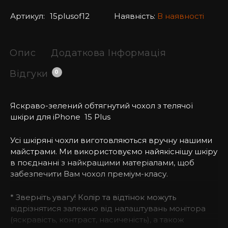
Артикул:
15plusof12
Наявність:
В наявності
Опис
Додаткова Інформація
Відгуки
0
Яскраво-зелений обтягнутий чохол з телячої
шкіри для iPhone
15 Plus
Усі шкіряні чохли виготовляються вручну нашими
майстрами. Ми використовуємо найякіснішу шкіру
в поєднанні з найкращими матеріалами, щоб
забезпечити Вам чохол преміум-класу.
* Зверніть увагу! Колір та відтінок можуть
відрізнятися залежно від налаштувань монітора
(яскравість, контраст, насиченість), а також