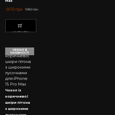
Max
970
грн
1080
грн
КУПИТИ
НЕМАЄ В
НАЯВНОСТІ
Чохол із
коричневої
шкіри пітона
з широкими
лусочками