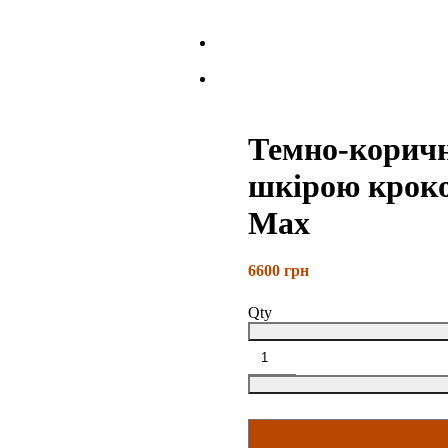
Темно-коричн
шкірою кроко
Max
6600
грн
Qty