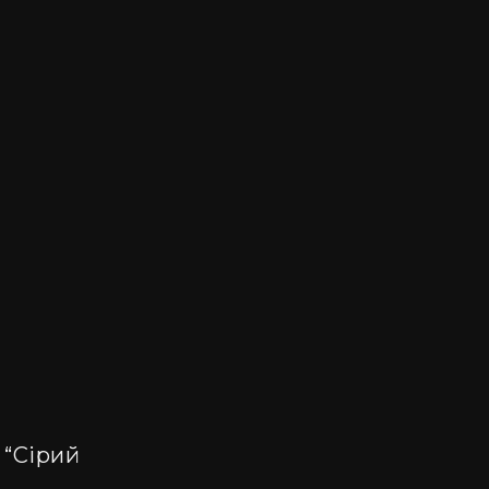
 Нехай ваш iPhone відображає ваш бездоганний смак і н
 “Сірий