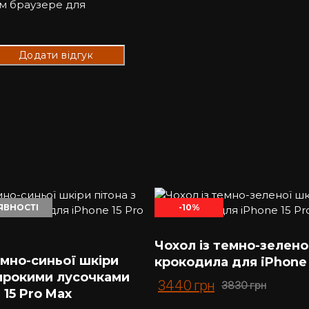
ом браузере для
ЯВНОСТІ
-10%
Чохол із темно-зелено
емно-синьої шкіри
крокодила для iPhone 
широкими лусочками
Первоначальная
Текущая
3440
грн
3830
грн
 15 Pro Max
цена
цена: