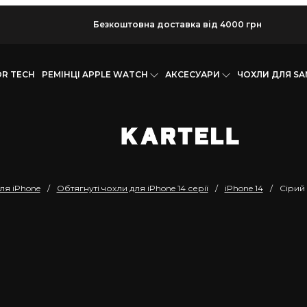
Безкоштовна доставка від 4000 грн
OR TECH
РЕМІНЦІ APPLE WATCH
АКСЕСУАРИ
ЧОХЛИ ДЛЯ S
ля iPhone
/
Обтягнуті чохли для iPhone 14 серії
/
iPhone 14
/
Сірий 