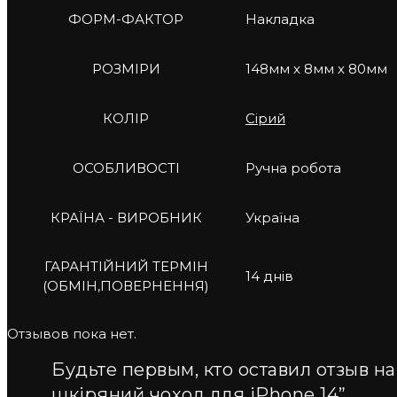
аспектами якості, естетики і функціональності чохла.
ФОРМ-ФАКТОР
Накладка
РОЗМІРИ
148мм х 8мм х 80мм
КОЛІР
Сірий
ОСОБЛИВОСТІ
Ручна робота
КРАЇНА - ВИРОБНИК
Україна
ГАРАНТІЙНИЙ ТЕРМІН
14 днів
(ОБМІН,ПОВЕРНЕННЯ)
Отзывов пока нет.
Будьте первым, кто оставил отзыв на
шкіряний чохол для iPhone 14”