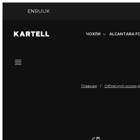
EN
RU
UK
ЧОХЛИ
ALCANTARA F
Главная
/
Обтягнуті чохли д