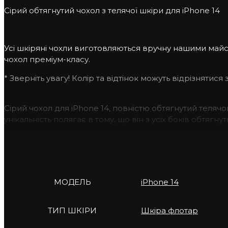
Сірий обтягнутий чохол з телячої шкіри для iPhone 14
Усі шкіряні чохли виготовляються вручну нашими май
чохол преміум-класу.
* Зверніть увагу! Колір та відтінок можуть відрізнятися
Сірий
чохол для iPhone 14
, повністю обтягнутий теляч
унікальність полягає в тому, що він з усіх боків обт
Зовнішній шар чохла виготовлений із телячої шкіри, я
від подряпин і зношування, забезпечуючи йому довгові
Однак унікальність цього чохла проявляється також у 
захищаючи його від подряпин та потенційних пошкод
МОДЕЛЬ
iPhone 14
Класична модель обтягнутого чохла передбачає відкрит
ТИП ШКІРИ
Шкіра флотар
Обирайте
сірий
чохол з шкіри для iPhone 14
надайте с