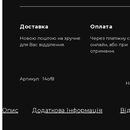
Доставка
Оплата
Новою поштою на зручне
Через платіжну 
для Вас відділення.
онлайн, або при
отриманні.
Артикул:
14of8
Н
Опис
Додаткова Інформація
Ві