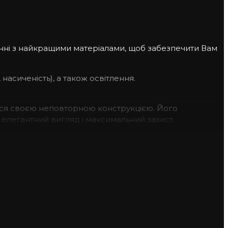
анні з найкращими матеріалами, щоб забезпечити Вам
 насиченість), а також освітлення.
ться своєю неповторною конструкцією. Його
 елегантний вигляд і максимальний захист.
ним покриттям. Ця шкіра відмінно захищає Ваш iPhone
яким матеріалом, який дбає про ваш смартфон,
захист. Ви будете насолоджуватися кращими