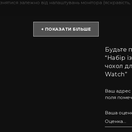
різнятися залежно від налаштувань монітора (яскравість, к
е дорогою. Вона не тільки красиво виглядає, але й має 
е робить страусину шкіру однією з найдорожчих. Набір 
+ ПОКАЗАТИ БІЛЬШЕ
ну зміну аксесуарів.
уємо тільки натуральну шкіру та якісну фурнітуру. Унік
Будьте п
и, що робить її ще більш автентичною та оригінальною. 
“Набір і
чохол дл
 ?
Watch”
Kartell допоможе підібрати потрібні моделі. Пропонуємо н
е й інших екзотичних матеріалів.
задоволенням проконсультуємо Вас з усіх питань. Купити
Ваш адрес 
поля поме
Ваша оцен