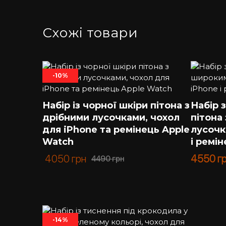
Схожі товари
-10%
Набір із чорної шкіри пітона з
Набір 
дрібними лусочками, чохол
пітона
для iPhone та ремінець Apple
лусочк
Watch
і ремі
4050
грн
4550
г
4490
грн
-14%