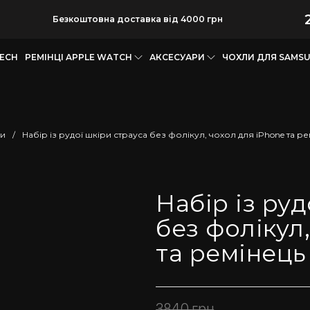
Безкоштовна доставка від 4000 грн
TECH
РЕМІНЦІ APPLE WATCH
АКСЕСУАРИ
ЧОХЛИ ДЛЯ SAMS
и
/
Набір із рудої шкіри страуса без фолікул, чохол для iPhone та р
Набір із руд
без фолікул
та ремінець
3840
грн