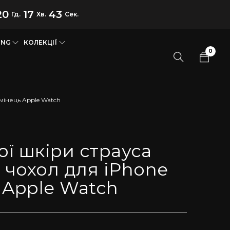
20
17
42
Гд.
Хв.
Сек.
UNG
КОЛЕКЦІЇ
0
емінець Apple Watch
ої шкіри страуса
, чохол для iPhone
 Apple Watch