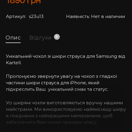
1890
грн
Артикул:
s23u13
Наявність:
Нет в наличии
Опис
Відгуки
0
Унікальний чохол зі шкіри страуса для Samsung від
Kartell.
Пропонуємо звернути увагу на чохол з гладкої
частини шкіри страуса для iPhone, який
підкреслить Ваш унікальний смак та статус.
Усі шкіряні чохли виготовляються вручну нашими
майстрами. Ми використовуємо найякіснішу шкіру
в поєднанні з найкращими матеріалами, щоб
забезпечити Вам чохол преміум-класу.