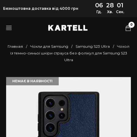
06
28
01
Безкоштовна доставка від 4000 грн
Гд.
Хв.
Сек.
0
Главная
/
Чохли для Samsung
/
Samsung S23 Ultra
/
Чохол
із темно-синьої шкіри страуса без фолікул для Samsung S23
Ultra
НЕМАЄ В НАЯВНОСТІ