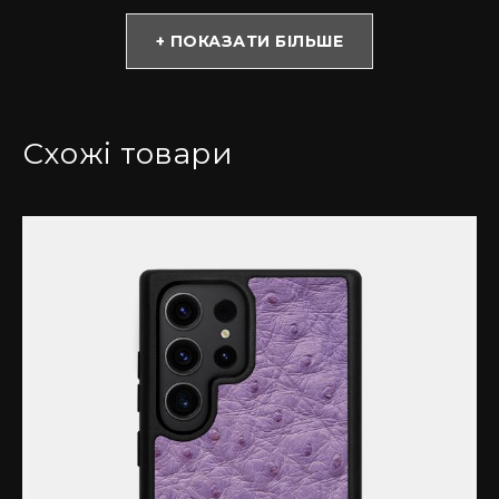
* Зверніть увагу! Колір та відтінок можуть
відрізнятися залежно від налаштувань монітора
+ ПОКАЗАТИ БІЛЬШЕ
(яскравість, контраст, насиченість), а також
освітлення.
Чому варто обрати чохол із страусиної шкіри?
Схожі товари
Вироби з страусиної шкіри є атрибутами
успішності і достатку. Вона не тільки красиво
виглядає, але і одна з найбільш м’яких і одночасно
міцних. Володіє низьким ступенем зношеності.
Купивши такий аксесуар, Ви можете бути
спокійними за Ваш смартфон навіть під час
випадкових падінь.
Якісні матеріали преміум-класу
Чохол ручної роботи з протиударного силікону із
софт тач покриттям, має преміум якість, міцний та