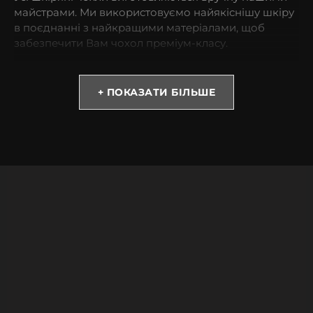
майстрами. Ми використовуємо найякіснішу шкіру
в поєднанні з найкращими матеріалами, щоб
забезпечити Вам чохол преміум-класу.
* Зверніть увагу! Колір та відтінок можуть
відрізнятися залежно від налаштувань монітора
+ ПОКАЗАТИ БІЛЬШЕ
(яскравість, контраст, насиченість), а також
освітлення.
Чому варто обрати чохол із страусиної шкіри?
Вироби з страусиної шкіри є атрибутами успішності
і достатку. Вона не тільки красиво виглядає, але і
одна з найбільш м’яких і одночасно міцних.
Володіє низьким ступенем зношеності.
Купивши такий аксесуар, Ви можете бути
спокійними за Ваш смартфон навіть під час
випадкових падінь.