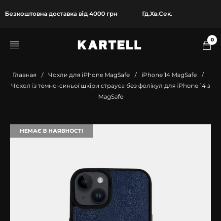
Безкоштовна доставка від 4000 грн
Гд.
Хв.
Сек.
0
Главная
/
Чохли для iPhone MagSafe
/
iPhone 14 MagSafe
/
Чохол із темно-синьої шкіри страуса без фолікул для iPhone 14 з
MagSafe
НЕМАЄ В НАЯВНОСТІ