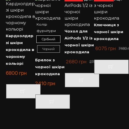
Колір
Ключниця з
фурнітури
Чохол для
чорної шкіри
Кардхолдер
AirPods 1/2 із
крокодила
Срібний
зі шкіри
чорної шкіри
6075
грн
7460
Чорний
крокодила в
крокодила
чорному
Брелок з
2680
грн
2780
грн
кольорі
чорної шкіри
6800
грн
крокодила
2410
грн