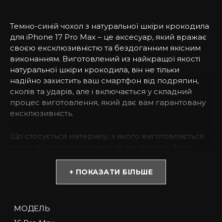
Темно-синій чохол з натуральної шкіри крокодила
для iPhone 17 Pro Max – це аксесуар, який вражає
своєю ексклюзивністю та бездоганним якісним
виконанням. Виготовлений из найкращої якості
натуральної шкіри крокодила, він не тільки
надійно захистить ваш смартфон від подряпин,
сколів та ударів, але і включається у складний
процес виготовлення, який дає вам гарантовану
ексклюзивність.
Що стосується матеріалу, з якого виготовляється
чохол зі шкіри крокодила, то він має ряд більш
переваг, ніж звичайні чохли з шкіри. Перш за все,
шкіра крокодила характеризується витонченим,
+ ПОКАЗАТИ БІЛЬШЕ
але дуже міцним верхнім шаром, який робить
чохол дуже тривалим. Іншою перевагою є те, що
шкіра крокодила прекрасно витримує різні умови
МОДЕЛЬ
середовища і більш надійно захищає ваш iPhone