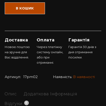
В КОШИК
Доставка
Оплата
Гарантія
Новою поштою
Через платіжну
Гарантія 30 днів з
на зручне для
систему онлайн,
дня отримання
Вас відділення.
або при
посилки.
отриманні.
Артикул:
17pm02
Наявність:
В наявності
Опис
Додаткова Інформація
Відгуки
0