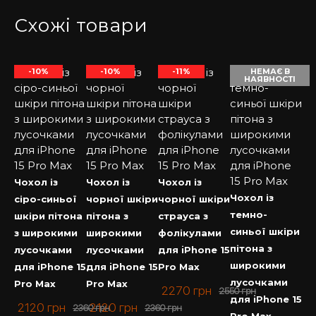
Схожі товари
-10%
-10%
-11%
НЕМАЄ В
НАЯВНОСТІ
Чохол із
Чохол із
Чохол із
Чохол із
сіро-синьої
чорної шкіри
чорної шкіри
темно-
шкіри пітона
пітона з
страуса з
синьої шкіри
з широкими
широкими
фолікулами
пітона з
лусочками
лусочками
для iPhone 15
широкими
для iPhone 15
для iPhone 15
Pro Max
лусочками
Pro Max
Pro Max
2270
грн
2550
грн
для iPhone 15
2120
грн
2120
грн
2360
грн
2360
грн