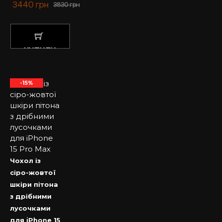
3440
грн
3830
грн
КУПИТИ
-15%
Чохол із
сіро-жовтої
шкіри пітона
з дрібними
лусочками
для iPhone 15