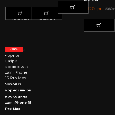
Pro Max
2120
грн
2360
г
КУПИТИ
КУПИТИ
КУПИТИ
КУПИТИ
-10%
Чохол із
чорної шкіри
крокодила
для iPhone 15
Pro Max