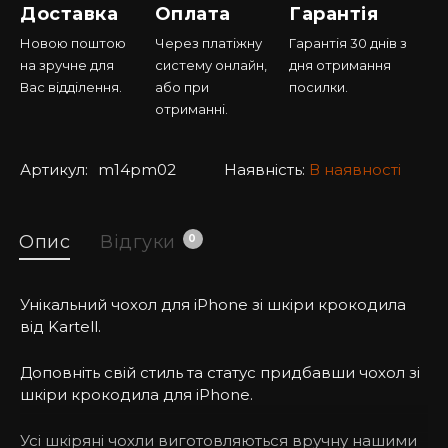
Доставка
Оплата
Гарантія
Новою поштою
Через платіжну
Гарантія 30 днів з
на зручне для
систему онлайн,
дня отримання
Вас відділення.
або при
посилки.
отриманні.
Артикул:
m14pm02
Наявність:
В наявності
Опис
Відгуки
0
Унікальний чохол для iPhone зі шкіри крокодила
від Kartell.
Доповніть свій стиль та статус придбавши чохол зі
шкіри крокодила для iPhone.
Усі шкіряні чохли виготовляються вручну нашими