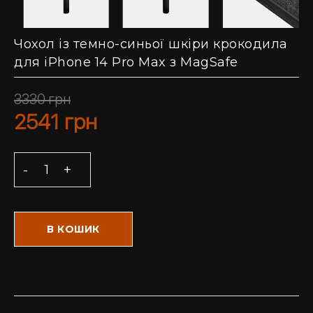
Чохол із темно-синьої шкіри крокодила
для iPhone 14 Pro Max з MagSafe
3330
грн
2541
грн
В КОШИК