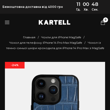
11
00
47
Безкоштовна доставка від 4000 грн
Гд.
Хв.
Сек.
0
Главная
/
Чохли для iPhone MagSafe
/
Чохол для телефону iPhone 14 Pro Max MagSafe
/
Чохол із
темно-синьої шкіри крокодила для iPhone 14 Pro Max з MagSafe
-24%