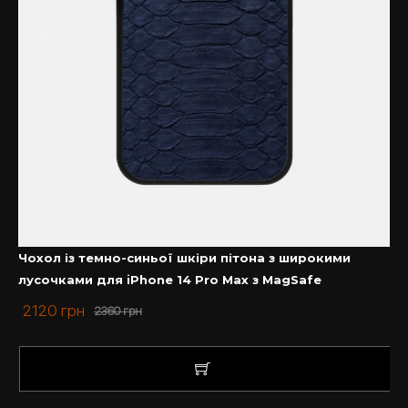
Чохол із темно-синьої шкіри пітона з широкими
лусочками для iPhone 14 Pro Max з MagSafe
2120
грн
2360
грн
КУПИТИ