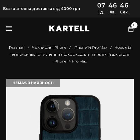
07
46
45
Безкоштовна доставка від 4000 грн
Гд.
Хв.
Сек.
0
Главная
/
Чохли для iPhone
/
iPhone 14 Pro Max
/
Чохол із
темно-синього тиснення під крокодила на телячій шкірі для
iPhone 14 Pro Max
НЕМАЄ В НАЯВНОСТІ