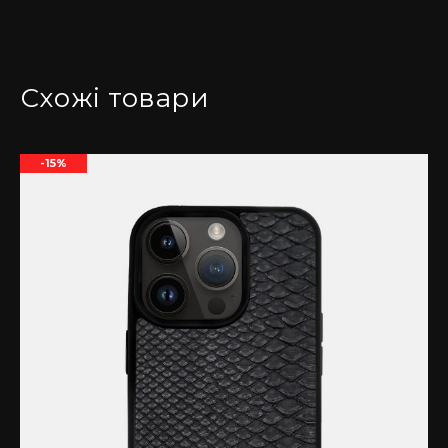
на телячій шкірі для iPhone 14 Pro Max – це
ідеальний вибір для тих, хто цінує якість, стиль і
захист. Насолоджуйтесь елегантним виглядом
свого iPhone, знаючи, що він захищений надійним
Схожі товари
аксесуаром, створеним з дбайливістю про деталі
та високою майстерністю.
-15%