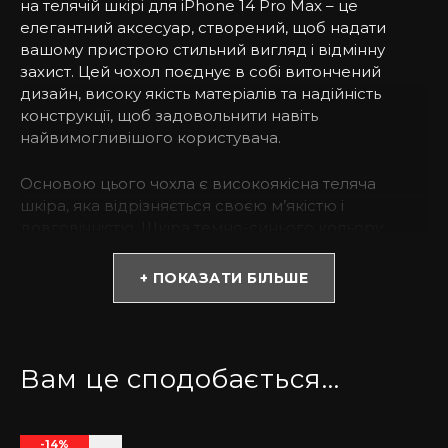
на телячій шкірі для iPhone 14 Pro Max – це
елегантний аксесуар, створений, щоб надати
вашому пристрою стильний вигляд і відмінну
захист. Цей чохол поєднує в собі витончений
дизайн, високу якість матеріалів та надійність
конструкції, щоб задовольнити навіть
найвимогливішого користувача.
Основою цього чохла є високоякісна теляча
шкіра, яка відрізняється своєю м’якістю і
довговічністю. Шкіра темно-синього кольору
надає чохлу елегантний та розкішний вигляд,
створюючи стильний акцент, який доповнить ваш
+ ПОКАЗАТИ БІЛЬШЕ
стиль. Також, на поверхні чохла використовується
тиснення під крокодила, що додає йому
унікальності та ексклюзивності.
Вам це сподобається…
Цей чохол точно вирізаний під форму iPhone 14
Pro Max, що гарантує його ідеальну посадку та
зручне користування всіма функціями пристрою.
-14%