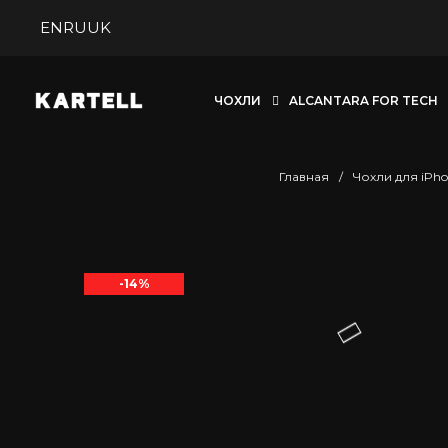
EN
RU
UK
ЧОХЛИ
ALCANTARA FOR TECH
Главная
/
Чохли для iPho
-14%