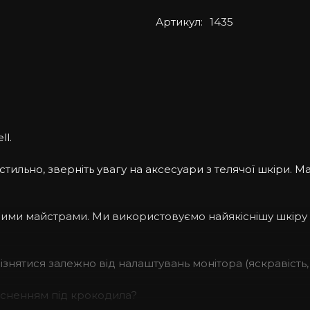
Артикул:
1435
ll.
ильно, зверніть увагу на аксесуари з телячої шкіри. Ма
ашими майстрами. Ми використовуємо найякіснішу шкіру
дрізнятися залежно від налаштувань монітора (яскравість, 
тисненням під крокодила?