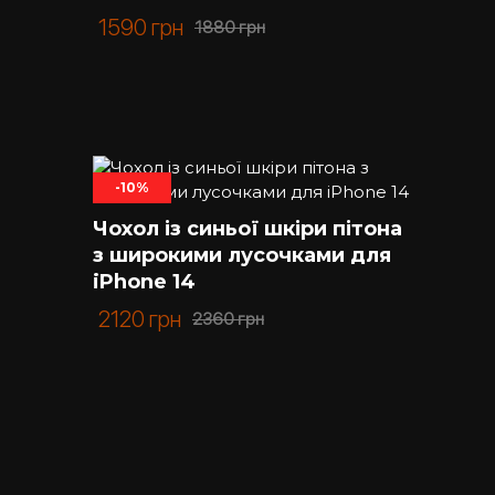
1590
грн
1880
грн
-10%
Чохол із синьої шкіри пітона
з широкими лусочками для
iPhone 14
2120
грн
2360
грн