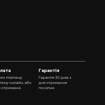
лата
Гарантія
ез платіжну
Гарантія 30 днів з
тему онлайн, або
дня отримання
 отриманні.
посилки.