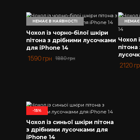
НЕМАЄ В НАЯВНОСТІ
НЕМАЄ
Чохол із чорно-білої шкіри
Чохол 
пітона з дрібними лусочками
пітона
для iPhone 14
лусочк
1590
грн
1880
грн
2120
г
-15%
Чохол із синьої шкіри пітона
з дрібними лусочками для
iPhone 14