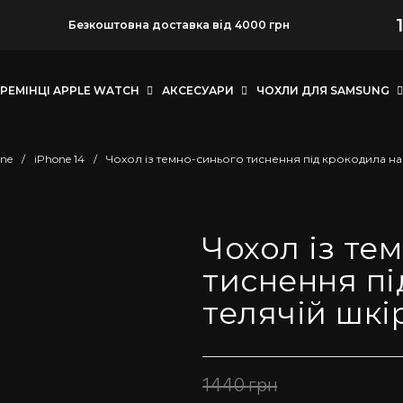
Безкоштовна доставка від 4000 грн
РЕМІНЦІ APPLE WATCH
АКСЕСУАРИ
ЧОХЛИ ДЛЯ SAMSUNG
ne
/
iPhone 14
/
Чохол із темно-синього тиснення під крокодила на т
Чохол із те
тиснення пі
телячій шкі
1440
грн