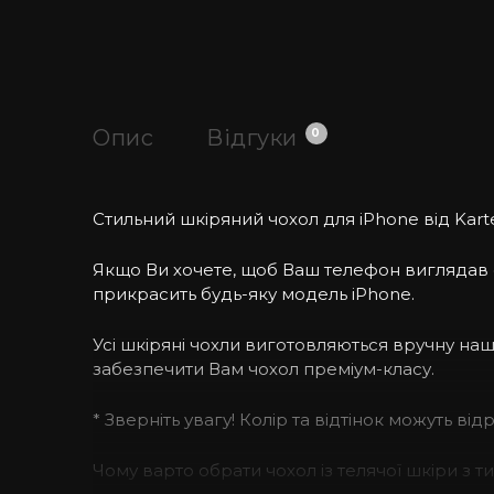
Опис
Відгуки
0
Стильний шкіряний чохол для iPhone від Karte
Якщо Ви хочете, щоб Ваш телефон виглядав ст
прикрасить будь-яку модель iPhone.
Усі шкіряні чохли виготовляються вручну н
забезпечити Вам чохол преміум-класу.
* Зверніть увагу! Колір та відтінок можуть ві
Чому варто обрати чохол із телячої шкіри з 