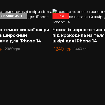
 В НАЯВНОСТІ
-14%
із темно-синьої шкіри
Чохол із чорного тисн
 з широкими
під крокодила на теля
ами для iPhone 14
шкірі для iPhone 14
рн
1240
грн
2360
грн
1440
грн