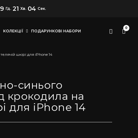
19
21
03
Гд.
Хв.
Сек.
0
КОЛЕКЦІЇ
ПОДАРУНКОВІ НАБОРИ
елячій шкірі для iPhone 14
мно-синього
д крокодила на
рі для iPhone 14