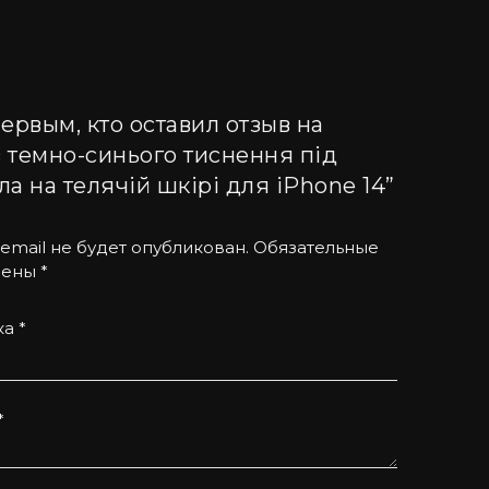
 бути спокійними за Ваш смартфон навіть під
ервым, кто оставил отзыв на
зносостійкий за рахунок комплектуючих.
з темно-синього тиснення під
о-різному, тому текстура малюнка на кожному
а на телячій шкірі для iPhone 14”
email не будет опубликован.
Обязательные
чены
*
 вибір елітні чохли для iPhone з різних
ка
*
*