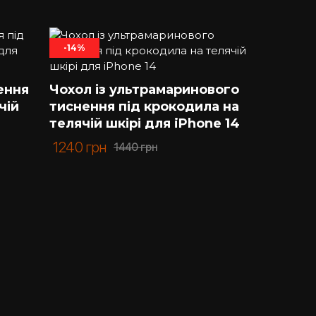
-14%
ення
Чохол із ультрамаринового
чій
тиснення під крокодила на
телячій шкірі для iPhone 14
1240
грн
1440
грн