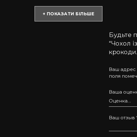
бує великих витрат. Купивши такий аксесуар, Ви можете
+ ПОКАЗАТИ БІЛЬШЕ
Будьте п
 із софт тач покриттям, має преміум якість, міцний та 
“Чохол і
робах. Насправді натуральний матеріал завжди лягає п
крокодил
Ваш адрес 
поля поме
tell допоможе підібрати потрібну модель. Пропонуємо на
Ваша оцен
задоволенням проконсультуємо Вас з усіх питань.
Ваш отзыв
о та приємно.