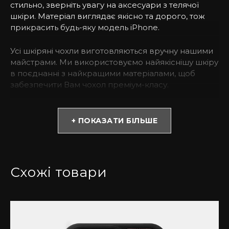
стильно, зверніть увагу на аксесуари з телячої
шкіри. Матеріал виглядає якісно та дорого, тож
прикрасить будь-яку модель iPhone.
Усі шкіряні чохли виготовляються вручну нашими
майстрами. Ми використовуємо найякіснішу шкіру
в поєднанні з найкращими матеріалами, щоб
забезпечити Вам чохол преміум-класу.
* Зверніть увагу! Колір та відтінок можуть
відрізнятися залежно від налаштувань монітора
+ ПОКАЗАТИ БІЛЬШЕ
(яскравість, контраст, насиченість), а також
освітлення.
Чому варто обрати чохол із телячої шкіри з
Схожі товари
тисненням під крокодила?
Такий тип шкіри виглядає якісно та не потребує
великих витрат. Купивши такий аксесуар, Ви
можете бути спокійними за Ваш смартфон навіть