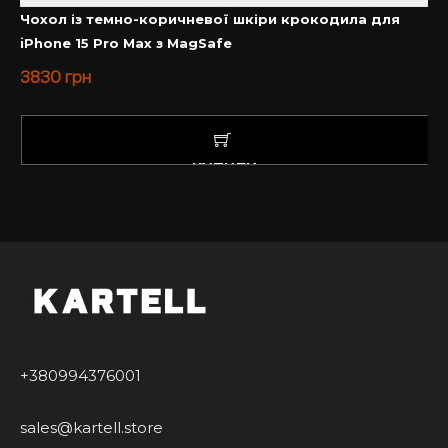
задоволенням проконсультуємо Вас з усіх питань.
Чохол із темно-коричневої шкіри крокодила для
iPhone 15 Pro Max з MagSafe
Купити чохол на Айфон у нас – завжди вигідно та
3830
грн
приємно.
КУПИТИ
+380994376001
sales@kartell.store