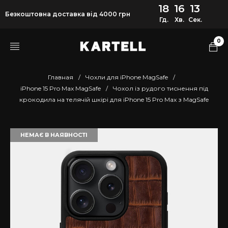
18
16
13
Безкоштовна доставка від 4000 грн
Гд.
Хв.
Сек.
0
Главная
/
Чохли для iPhone MagSafe
/
iPhone 15 Pro Max MagSafe
/
Чохол із рудого тиснення під
крокодила на телячій шкірі для iPhone 15 Pro Max з MagSafe
НЕМАЄ В НАЯВНОСТІ