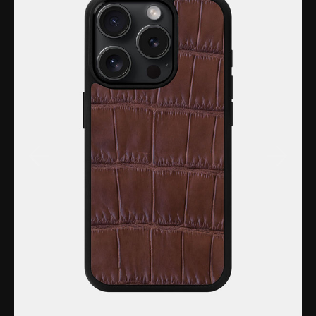
під час випадкових падінь.
Якісні матеріали преміум-класу.
Чохол ручної роботи з протиударного силікону із
софт тач покриттям, має преміум якість, міцний та
зносостійкий за рахунок комплектуючих. Теляча
шкіра здається однаковою на всіх виробах.
Насправді натуральний матеріал завжди лягає по-
різному, тому текстура малюнка на кожному
шкіряному чохлі для iPhone відрізняється.
Як підібрати чохол на iPhone?
Якщо Ви шукаєте якісний чохол зі шкіри – Kartell
допоможе підібрати потрібну модель.
Пропонуємо на вибір елітні чохли для iPhone з
різних екзотичних матеріалів.
Ми цінуємо кожного нашого клієнта, тому із