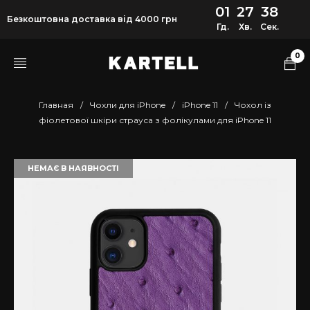
01
27
38
Безкоштовна доставка від 4000 грн
Гд.
Хв.
Сек.
0
Главная
/
Чохли для iPhone
/
iPhone 11
/
Чохол із
фіолетової шкіри страуса з фолікулами для iPhone 11
НЕМАЄ В НАЯВНОСТІ