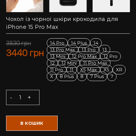
Чохол із чорної шкіри крокодила для
iPhone 15 Pro Max
3830
грн
14 Pro
14 Plus
14
13 Pro Max
13 Pro
13
3440
грн
13 Mini
12 Pro Max
12 Pro
12
12 Mini
11 Pro Max
11 Pro
11
XS Max
XS
XR
X
8 Plus
8
7 Plus
7
В КОШИК