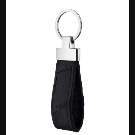
дотик текстуру, що робить користувачів
смартфонів зовсім не байдужими. Чохол з
натуральної шкіри крокодила має неповторний
дизайн і відрізняється своєю простотою і
елегантністю, завдяки чому він буде прекрасним
доповненням до будь-якого стилю.
Чохол із чорної шкіри крокодила для iPhone 15 Pro
Max забезпечить надійний захист вашому
смартфону від подряпин, сколів та ударів, а також
збереже його від зносу і забруднень. Він має
плавні кути і дбайливо зроблений, він надійно
кріпиться на ваш iPhone 15 Pro Max і не займає
багато місця в кишені або сумці.
Також потрібно зазначити, що цей чохол
виготовляється вручну, що робить його якіснішим
та надійнішим. Кожен чохол має свою унікальну
текстуру, з якою ви не будете нудитися повсякчас.
Також, такий аксесуар ідеально підійде для