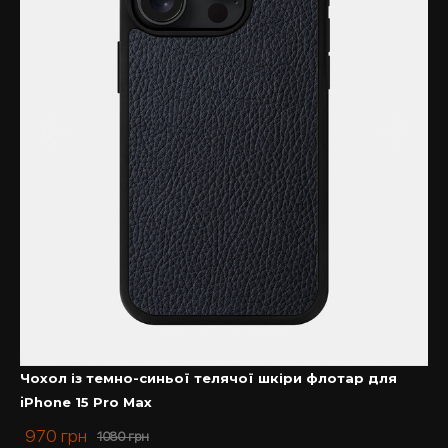
Чохол із темно-синьої телячої шкіри флотар для
iPhone 15 Pro Max
970
грн
1080
грн