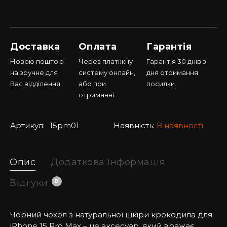
Доставка
Оплата
Гарантія
Новою поштою
Через платіжну
Гарантія 30 днів з
на зручне для
систему онлайн,
дня отримання
Вас відділення.
або при
посилки.
отриманні.
Артикул:
15pm01
Наявність:
В наявності
Опис
Додаткова Інформація
Відгуки
0
Чорний чохол з натуральної шкіри крокодила для
iPhone 15 Pro Max – це аксесуар, який вражає