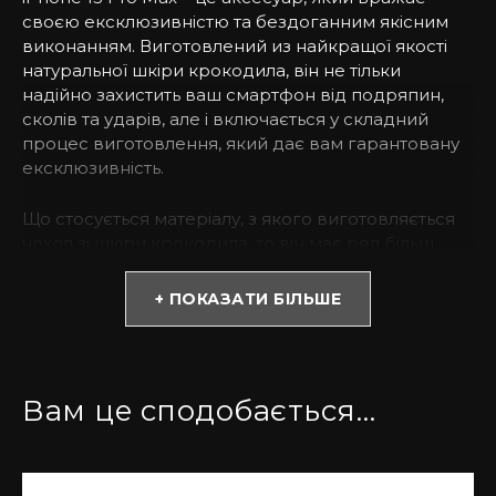
своєю ексклюзивністю та бездоганним якісним
виконанням. Виготовлений из найкращої якості
натуральної шкіри крокодила, він не тільки
надійно захистить ваш смартфон від подряпин,
сколів та ударів, але і включається у складний
процес виготовлення, який дає вам гарантовану
ексклюзивність.
Що стосується матеріалу, з якого виготовляється
чохол зі шкіри крокодила, то він має ряд більш
переваг, ніж звичайні чохли з шкіри. Перш за все,
шкіра крокодила характеризується витонченим,
+ ПОКАЗАТИ БІЛЬШЕ
але дуже міцним верхнім шаром, який робить
чохол дуже тривалим. Іншою перевагою є те, що
шкіра крокодила прекрасно витримує різні умови
середовища і більш надійно захищає ваш iPhone
Вам це сподобається…
15 Pro Max від зносу, вологи та подряпин.
Крім того, що чохол з шкіри крокодила дуже
міцний і довговічний, він також має приємну на