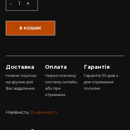
В КОШИК
Доставка
Оплата
Гарантія
Новою поштою
Через платіжну
Гарантія 30 днів з
на зручне для
систему онлайн,
дня отримання
Вас відділення.
або при
посилки.
отриманні.
Наявність:
В наявності