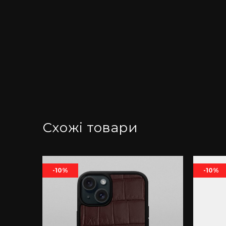
Схожі товари
-10%
-10%
ї
one 15