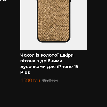
Чохол із золотої шкіри
Чохол 
пітона з дрібними
пітон
лусочками для iPhone 15
лусочк
Plus
Plus
1590
грн
2120
г
1880
грн