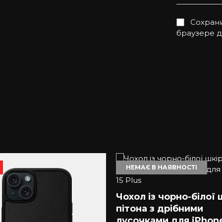
Сохрани
браузере 
НЕМАЄ В НАЯВНОСТІ
Чохол із чорно-білої 
пітона з дрібними
лусочками для iPhone