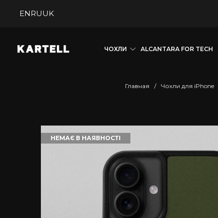
EN
RU
UK
ЧОХЛИ
ALCANTARA FOR TECH
Главная
/
Чохли для iPhone
НЕМАЄ В НАЯВНОСТІ