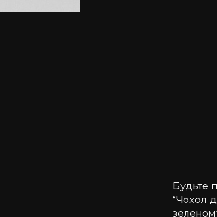
Будьте п
“Чохол д
зеленому