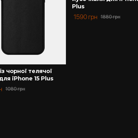
Plus
1590
грн
1880
грн
із чорної телячої
для iPhone 15 Plus
н
1080
грн