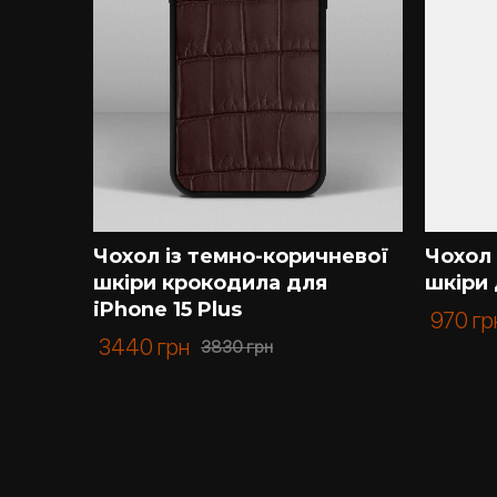
Чохол із темно-коричневої
Чохол 
шкіри крокодила для
шкіри 
iPhone 15 Plus
970
гр
3440
грн
3830
грн