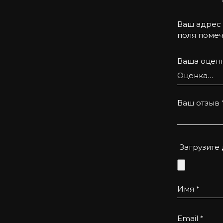
Ваш адрес 
поля поме
Ваша оцен
Ваш отзыв
Загрузите
Имя
*
Email
*