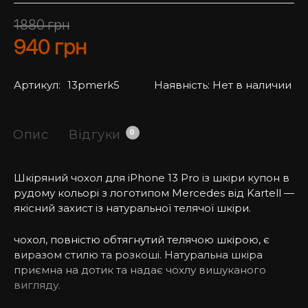
1880
грн
940
грн
Артикул:
13pmerk5
Наявність:
Нет в наличии
Опис
Відгуки
0
Шкіряний чохол для iPhone 13 Pro із шкіри купон в
рудому кольорі з логотипом Mercedes від Kartell —
якісний захист із натуральної телячої шкіри.
чохол, повністю обтягнутий телячою шкірою, є
виразом стилю та розкоші. Натуральна шкіра
приємна на дотик та надає чохлу вишуканого
вигляду.