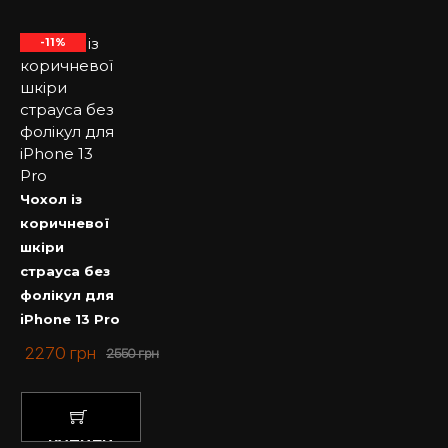
-11%
Чохол із
коричневої
шкіри
страуса без
фолікул для
iPhone 13 Pro
2270
грн
2550
грн
КУПИТИ