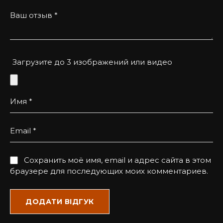
Ваш отзыв
*
Приємна на дотик, довговічна
Рівномірне пофарбування
Точне вирізання для iPhone 13 Pro із шкіри
Загрузите до 3 изображений или видео
купон в рудому кольорі з логотипом Mercedes
Доступ до всіх кнопок та роз’ємів
Имя
Ручна робота майстрів Kartell
*
Email
*
Сохранить моё имя, email и адрес сайта в этом
браузере для последующих моих комментариев.