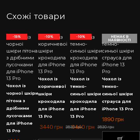
Схожі товари
-15%
-10%
-10%
НЕМАЄ В
НАЯВНОСТІ
Чохол із
Чохол із
Чохол із
Чохол із
коричневої
темно-
темно-
чорної шкіри
шкіри
синьої шкіри
синьої шкіри
пітона з
крокодила
крокодила
страуса для
дрібними
для iPhone
для iPhone
iPhone 13 Pro
лусочками
13 Pro
13 Pro
1890
грн
для iPhone
3440
грн
3440
грн
3830
грн
3830
грн
13 Pro