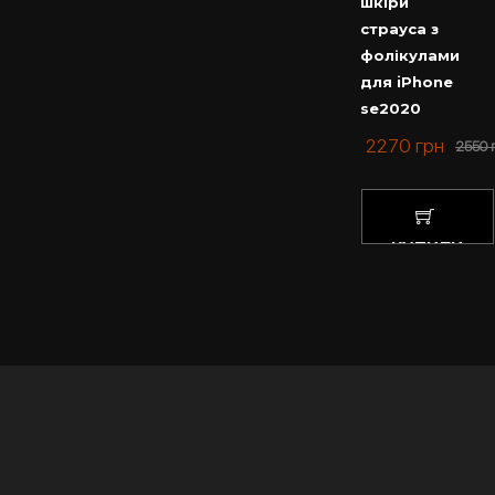
шкіри
страуса з
фолікулами
для iPhone
se2020
2270
грн
2550
КУПИТИ