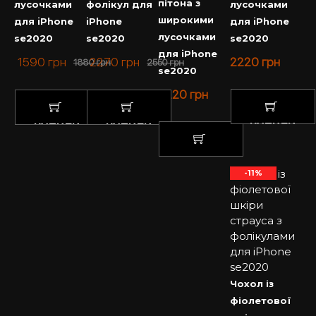
пітона з
лусочками
фолікул для
лусочками
широкими
для iPhone
iPhone
для iPhone
лусочками
se2020
se2020
se2020
для iPhone
1590
грн
2270
грн
2220
грн
1880
грн
2550
грн
se2020
2220
грн
КУПИТИ
КУПИТИ
КУПИТИ
КУПИТИ
-11%
Чохол із
фіолетової