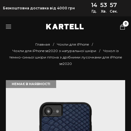
14
53
56
Безкоштовна доставка від 4000 грн
Гд.
Хв.
Сек.
0
Главная
/
Чохли для iPhone
/
Чохли для iPhone se2020 з натуральної шкіри
/
Чохол із
темно-синьої шкіри пітона з дрібними лусочками для iPhone
se2020
НЕМАЄ В НАЯВНОСТІ