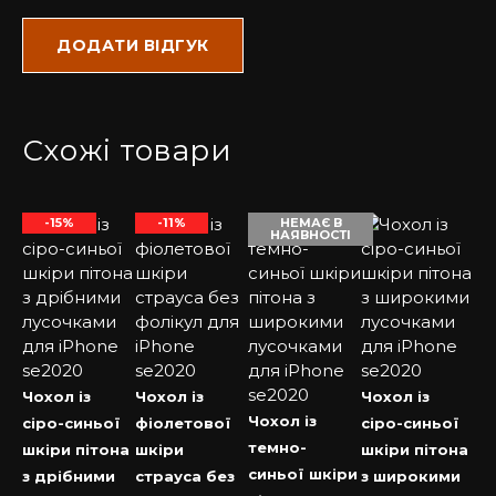
задоволенням проконсультуємо Вас з усіх питань.
Купити чохол на Айфон у нас – завжди вигідно та
приємно.
Схожі товари
-15%
-11%
НЕМАЄ В
НАЯВНОСТІ
Чохол із
Чохол із
Чохол із
Чохол із
сіро-синьої
фіолетової
сіро-синьої
темно-
шкіри пітона
шкіри
шкіри пітона
синьої шкіри
з дрібними
страуса без
з широкими