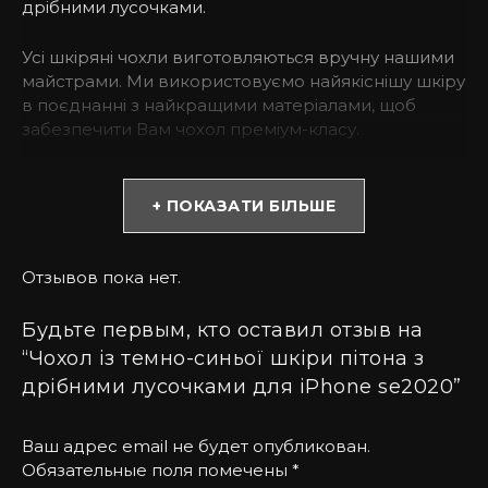
дрібними лусочками.
Усі шкіряні чохли виготовляються вручну нашими
майстрами. Ми використовуємо найякіснішу шкіру
в поєднанні з найкращими матеріалами, щоб
забезпечити Вам чохол преміум-класу.
* Зверніть увагу! Колір та відтінок можуть
відрізнятися залежно від налаштувань монітора
+ ПОКАЗАТИ БІЛЬШЕ
(яскравість, контраст, насиченість), а також
освітлення.
Отзывов пока нет.
Чому варто обрати чохол з шкіри пітона?
Будьте первым, кто оставил отзыв на
Натуральна зміїна шкіра – привілегія людей із
“Чохол із темно-синьої шкіри пітона з
високим становищем у суспільстві. Усі вироби у
дрібними лусочками для iPhone se2020”
преміальному оформленні підвищують імідж
власника. Унікальний чохол для iPhone з
Ваш адрес email не будет опубликован.
натуральної шкіри пітону завжди виглядає
Обязательные поля помечены
*
розкішно. Стильне оформлення не залишить Вас