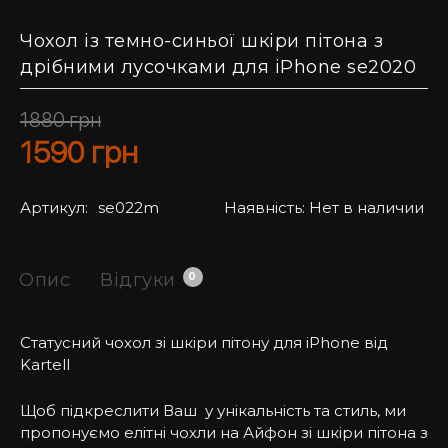
Чохол із темно-синьої шкіри пітона з
дрібними лусочками для iPhone se2020
1880
грн
1590
грн
Артикул:
se022m
Наявність:
Нет в наличии
Опис
Відгуки
0
Статусний чохол зі шкіри пітону для iPhone від
Kartell
Щоб підкреслити Ваш у унікальність та стиль, ми
пропонуємо елітні чохли на Айфон зі шкіри пітона з