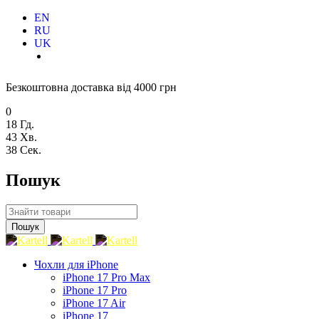
EN
RU
UK
Безкоштовна доставка від 4000 грн
0
18
Гд.
43
Хв.
37
Сек.
Пошук
Чохли для iPhone
iPhone 17 Pro Max
iPhone 17 Pro
iPhone 17 Air
iPhone 17