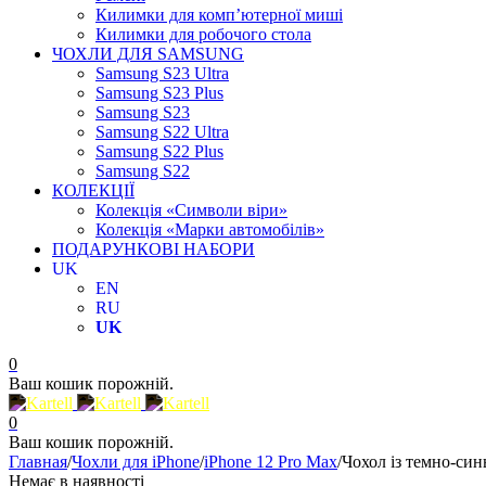
Килимки для комп’ютерної миші
Килимки для робочого стола
ЧОХЛИ ДЛЯ SAMSUNG
Samsung S23 Ultra
Samsung S23 Plus
Samsung S23
Samsung S22 Ultra
Samsung S22 Plus
Samsung S22
КОЛЕКЦІЇ
Колекція «Символи віри»
Колекція «Марки автомобілів»
ПОДАРУНКОВІ НАБОРИ
UK
EN
RU
UK
0
Ваш кошик порожній.
0
Ваш кошик порожній.
Главная
/
Чохли для iPhone
/
iPhone 12 Pro Max
/
Чохол із темно-син
Немає в наявності