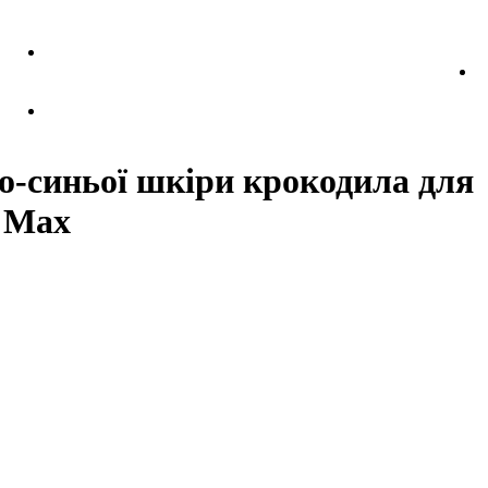
но-синьої шкіри крокодила для
o Max